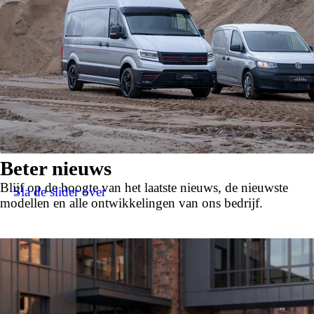
Beter nieuws
Blijf op de hoogte van het laatste nieuws, de nieuwste
Sla de slider over
modellen en alle ontwikkelingen van ons bedrijf.