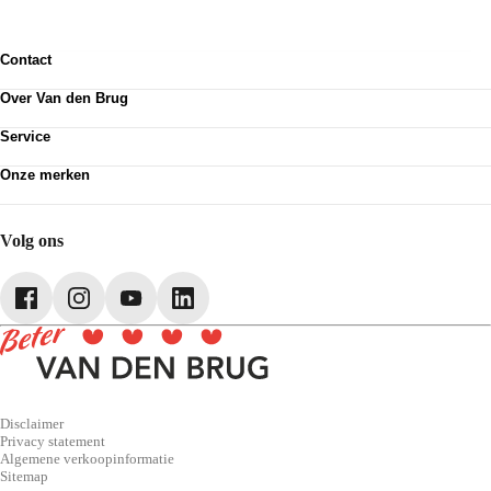
Contact
Contactformulier
Over Van den Brug
Vestigingen
Werken bij
Klanttevredenheid
Service
Over Van den Brug
Van den Brug account
Plan werkplaatsafspraak
MVO
Onze merken
Pechhulp
Partnerships
Volkswagen
Schadenet
Audi
Webshop
SEAT
Volg ons
Škoda
CUPRA
Volkswagen Bedrijfswagens
Disclaimer
Privacy statement
Algemene verkoopinformatie
Sitemap