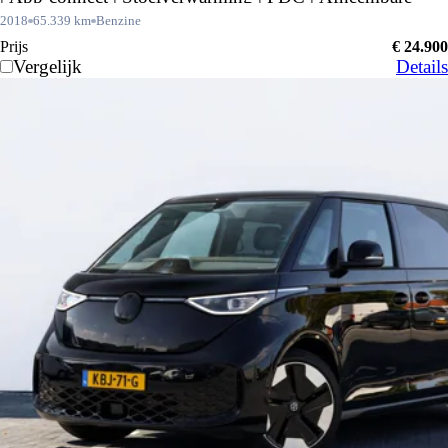
Trekhaak | Dakrails |
2018
65.339 km
Benzine
Prijs
€ 24.900
Vergelijk
Details