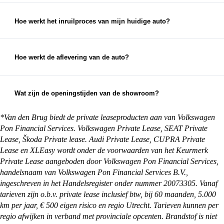
neem dan zo snel mogelijk contact met ons op. We
streven altijd naar 100% klanttevredenheid en
Hoe werkt het inruilproces van mijn huidige auto?
zullen ons best doen om een passende oplossing te
Bij het inruilen van je auto bekijken we de staat,
vinden.
leeftijd en kilometerstand van je auto om een
eerlijke inruilwaarde te bepalen. Hiervoor kun je
Hoe werkt de aflevering van de auto?
foto's opsturen, maar je mag natuurlijk ook
Na aankoop zorgen wij ervoor dat je auto klaar is
gewoon langskomen met de auto die je in wilt
voor aflevering. Je kunt ervoor kiezen om de auto
ruilen.
op te halen bij een van onze vestigingen, maar we
Wat zijn de openingstijden van de showroom?
kunnen de auto ook overal in Nederland afleveren
Onze showrooms zijn geopend van maandag t/m
bij je thuis. Alles waar je rekening mee moet
zaterdag. De exacte openingstijden van de
*Van den Brug biedt de private leaseproducten aan van Volkswagen
houden en wat je zelf nog moet regelen, kun je
vestiging je wilt bezoeken vind je op:
Pon Financial Services. Volkswagen Private Lease, SEAT Private
vinden op onze
pagina met afleverinformatie
.
https://vandenbrug.nl/vestigingen
Lease, Škoda Private lease. Audi Private Lease, CUPRA Private
Lease en XLEasy wordt onder de voorwaarden van het Keurmerk
Private Lease aangeboden door Volkswagen Pon Financial Services,
handelsnaam van Volkswagen Pon Financial Services B.V.,
ingeschreven in het Handelsregister onder nummer 20073305. Vanaf
tarieven zijn o.b.v. private lease inclusief btw, bij 60 maanden, 5.000
km per jaar, € 500 eigen risico en regio Utrecht. Tarieven kunnen per
regio afwijken in verband met provinciale opcenten. Brandstof is niet