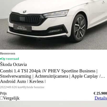
Heerenveen
Op voorraad
Škoda Octavia
Combi 1.4 TSI 204pk iV PHEV Sportline Business |
Stoelverwarming | Achteruitrijcamera | Apple Carplay /
Android Auto | Keyless |
2022
49.626 km
Hybride benzine
Prijs
€ 25.900
Vergelijk
Details