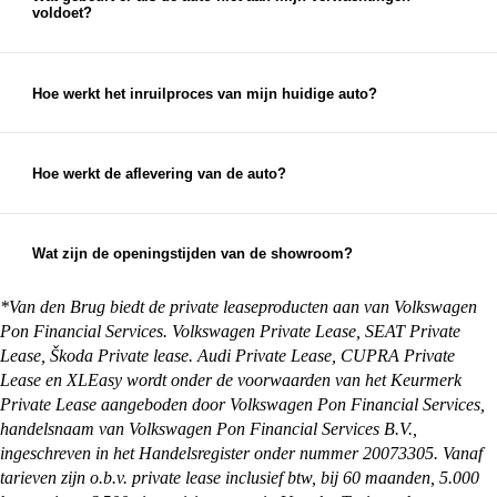
voldoet?
aan, waardoor je zorgeloos geniet van je nieuwe
Als de auto niet aan je verwachtingen voldoet,
auto.
neem dan zo snel mogelijk contact met ons op. We
streven altijd naar 100% klanttevredenheid en
Hoe werkt het inruilproces van mijn huidige auto?
zullen ons best doen om een passende oplossing te
Bij het inruilen van je auto bekijken we de staat,
vinden.
leeftijd en kilometerstand van je auto om een
eerlijke inruilwaarde te bepalen. Hiervoor kun je
Hoe werkt de aflevering van de auto?
foto's opsturen, maar je mag natuurlijk ook
Na aankoop zorgen wij ervoor dat je auto klaar is
gewoon langskomen met de auto die je in wilt
voor aflevering. Je kunt ervoor kiezen om de auto
ruilen.
op te halen bij een van onze vestigingen, maar we
Wat zijn de openingstijden van de showroom?
kunnen de auto ook overal in Nederland afleveren
Onze showrooms zijn geopend van maandag t/m
bij je thuis. Alles waar je rekening mee moet
zaterdag. De exacte openingstijden van de
*Van den Brug biedt de private leaseproducten aan van Volkswagen
houden en wat je zelf nog moet regelen, kun je
vestiging je wilt bezoeken vind je op:
Pon Financial Services. Volkswagen Private Lease, SEAT Private
vinden op onze
pagina met afleverinformatie
.
https://vandenbrug.nl/vestigingen
Lease, Škoda Private lease. Audi Private Lease, CUPRA Private
Lease en XLEasy wordt onder de voorwaarden van het Keurmerk
Private Lease aangeboden door Volkswagen Pon Financial Services,
handelsnaam van Volkswagen Pon Financial Services B.V.,
ingeschreven in het Handelsregister onder nummer 20073305. Vanaf
tarieven zijn o.b.v. private lease inclusief btw, bij 60 maanden, 5.000