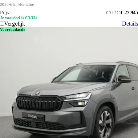
2026
6 km
Benzine
Prijs
€ 27.945
€ 31.279
Je voordeel is € 3.334
Vergelijk
Details
Voorraadactie