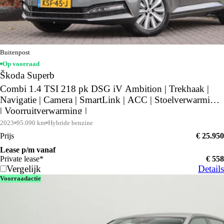
Buitenpost
Op voorraad
Škoda Superb
Combi 1.4 TSI 218 pk DSG iV Ambition | Trekhaak |
Navigatie | Camera | SmartLink | ACC | Stoelverwarming
| Voorruitverwarming |
2023
95.090 km
Hybride benzine
Prijs
€ 25.950
Lease p/m vanaf
Private lease*
€ 558
Vergelijk
Details
Voorraadactie