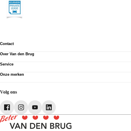
Contact
Contactformulier
Over Van den Brug
Vestigingen
Werken bij
Klanttevredenheid
Service
Over Van den Brug
Van den Brug account
Plan werkplaatsafspraak
MVO
Onze merken
Pechhulp
Partnerships
Volkswagen
Schadenet
Audi
Webshop
SEAT
Volg ons
Škoda
CUPRA
Volkswagen Bedrijfswagens