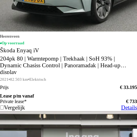
Heerenveen
Op voorraad
Škoda Enyaq iV
204pk 80 | Warmtepomp | Trekhaak | SoH 93% |
Dynamic Chasiss Control | Panoramadak | Head-up
display
2021
82.503 km
Elektrisch
Prijs
€ 33.195
Lease p/m vanaf
Private lease*
€ 733
Vergelijk
Details