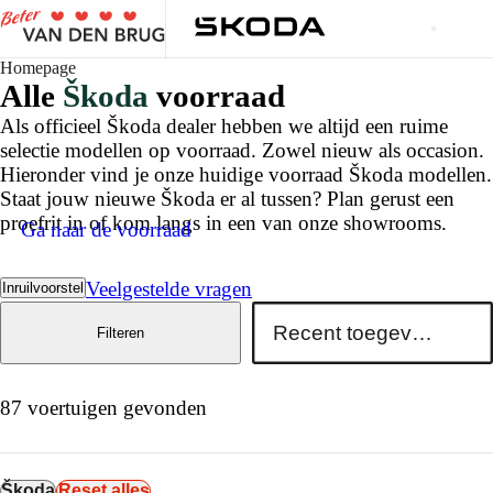
Homepage
Alle
Škoda
voorraad
Als officieel Škoda dealer hebben we altijd een ruime
selectie modellen op voorraad. Zowel nieuw als occasion.
Hieronder vind je onze huidige voorraad Škoda modellen.
Staat jouw nieuwe Škoda er al tussen? Plan gerust een
proefrit in of kom langs in een van onze showrooms.
Ga naar de voorraad
Veelgestelde vragen
Inruilvoorstel
Filteren
87 voertuigen gevonden
Škoda
Reset alles