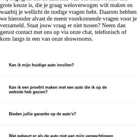
grote keuze is, die je graag weloverwogen wilt maken en
waarbij je wellicht de nodige vragen hebt. Daarom hebben
we hieronder alvast de meest voorkomende vragen voor je
verzameld. Staat jouw vraag er niet tussen? Neem dan
gerust contact met ons op via onze chat, telefonisch of
kom langs in een van onze showrooms.
Kan ik mijn huidige auto inruilen?
Ja, bij ons kun je je huidige auto inruilen. We
bieden een eerlijke en marktconforme prijs voor je
auto, die je kunt gebruiken als aanbetaling voor je
Kan ik een proefrit maken met een auto die ik op de
website heb gezien?
nieuwe auto.
Ja, je kunt een proefrit inplannen met elke auto die
je op onze website ziet staan. Je kunt je proefrit
eenvoudig inplannen via de chat op onze website
Bieden jullie garantie op de auto's?
of via de knop 'proefrit maken' bij de auto op onze
Ja, op al onze auto's bieden wij garantieopties aan.
website. Uiteraard kun je ook telefonisch een
Naast eventuele fabrieksgarantie en wettelijke
afspraak voor een proefrit inplannen.
garantie bieden we garantie- en afleverpakketten
Wat gebeurt er als de auto niet aan mijn verwachtingen