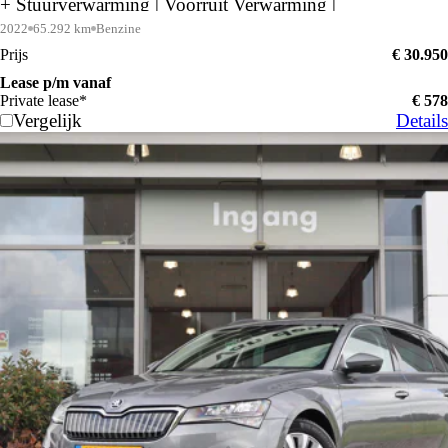
+ Stuurverwarming | Voorruit Verwarming |
2022
65.292 km
Benzine
Prijs
€ 30.950
Lease p/m vanaf
Private lease*
€ 578
Vergelijk
Details