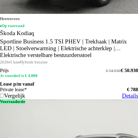
Heerenveen
Op voorraad
Škoda Kodiaq
Sportline Business 1.5 TSI PHEV | Trekhaak | Matrix
LED | Stoelverwarming | Elektrische achterklep |
Elektrische verstelbare bestuurdersstoel
2026
5 km
Hybride benzine
Prijs
€ 50.930
€ 54.930
Je voordeel is € 4.000
Lease p/m vanaf
Private lease*
€ 788
Vergelijk
Details
Voorraadactie