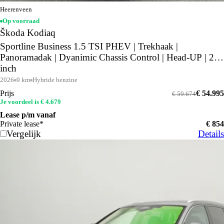
Heerenveen
Op voorraad
Škoda Kodiaq
Sportline Business 1.5 TSI PHEV | Trekhaak |
Panoramadak | Dyanimic Chassis Control | Head-UP | 20
inch
2026
9 km
Hybride benzine
Prijs
€ 54.995
€ 59.674
Je voordeel is € 4.679
Lease p/m vanaf
Private lease*
€ 854
Vergelijk
Details