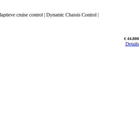
1.5 TSI e-Hybrid VZ 272PK | Trekhaak | Sennheiser Audio | Elektrische achterklep | Adaptieve cruise control | Dynamic Chassis Control |
€ 44.800
Details