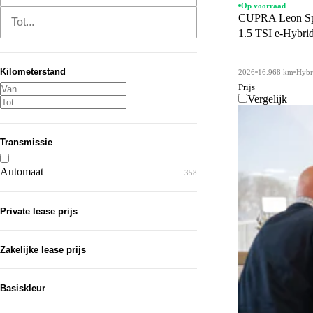
Op voorraad
Tot...
CUPRA Leon Spo
Kilometerstand
2026
16.968 km
Hybr
Prijs
Vergelijk
Transmissie
Automaat
358
Private lease prijs
Zakelijke lease prijs
Basiskleur