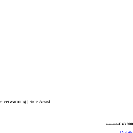
elverwarming | Side Assist |
€ 43.900
€ 48.027
Details