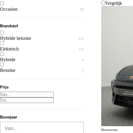
Vergelijk
Occasion
38
Brandstof
Hybride benzine
231
Elektrisch
122
Hybride
4
Benzine
1
Prijs
Werken bij
Kom jij werken bij Van den Brug? Bekijk onze vacatures.
Vacatures bekijken
Bouwjaar
Van...
Heerenveen