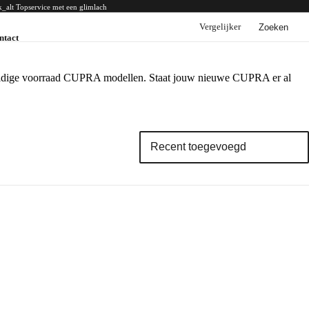
k_alt
Topservice met een glimlach
Vergelijker
Zoeken
ntact
BYD
BYD voorraad
BYD acties
e huidige voorraad CUPRA modellen. Staat jouw nieuwe CUPRA er al
BYD modellen