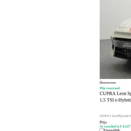
Alarmsysteem klasse I
21
Alcantara bekleding
14
Android Auto
284
Anti-slipregeling
35
Antiblokkeersysteem
248
Apple CarPlay
284
Automatisch dimmende binnenspiegel
358
Automatisch noodremsysteem
35
Heerenveen
Op voorraad
Automatische dimlichten
38
CUPRA Leon Spo
1.5 TSI e-Hybrid
Automatische parkeerassistent
61
Bandenreparatieset
210
2026
11 km
Hybride 
Bandenspanningscontrole
358
Prijs
Je voordeel is € 4.127
Vergelijk