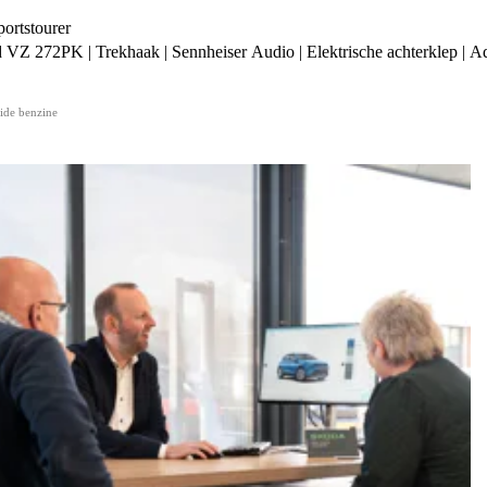
rtstourer
ide benzine