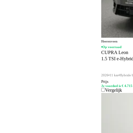
Achterbank in delen neerklapbaar
38
Achterspoiler
18
Achteruitrijcamera
295
Heerenveen
Actieve rijstrookassistent
38
Op voorraad
CUPRA Leon
Adaptief schokdempingssysteem
15
1.5 TSI e-Hybrid
Adaptieve bochtenverlichting
8
Adaptieve grootlichtassistent
4
2026
11 km
Hybride 
Prijs
Adaptive cruise control
354
Je voordeel is € 4.715
Vergelijk
Airbag bestuurder
38
Airbag passagier
38
Airconditioning achter
29
Alarmsysteem
267