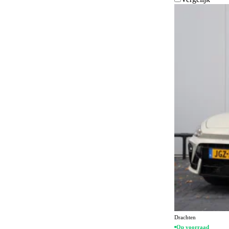
Bestuurdersstoel in hoogte verstelbaar
34
Bestuurdersstoel met massagefunctie
2
Bluetooth carkit
210
Bochtenverlichting
245
Botspreventiesysteem
35
Botswaarschuwingsysteem
38
Bumpers in carrosseriekleur
19
Centrale deurvergrendeling
299
afstandbediend
Climate control
38
Connected services
36
Cruise control
9
Dakrails
74
Drachten
Op voorraad