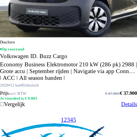
Drachten
Op voorraad
Volkswagen ID. Buzz Cargo
Economy Business Elektromotor 210 kW (286 pk) 2988 |
Grote accu | September rijden | Navigatie via app Connect
| ACC | All season banden |
2026
12 km
Elektrisch
Prijs
€ 37.900
excl. BTW
€ 47.865
Je voordeel is € 9.965
Vergelijk
Details
1
2
3
4
5