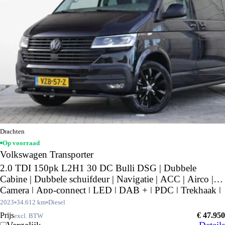
Drachten
Op voorraad
Volkswagen Transporter
2.0 TDI 150pk L2H1 30 DC Bulli DSG | Dubbele
Cabine | Dubbele schuifdeur | Navigatie | ACC | Airco |
Camera | App-connect | LED | DAB + | PDC | Trekhaak |
18"LM velgen | Front spoiler | Side bars | Betimmering |
2023
34.612 km
Diesel
Prijs
€ 47.950
excl. BTW