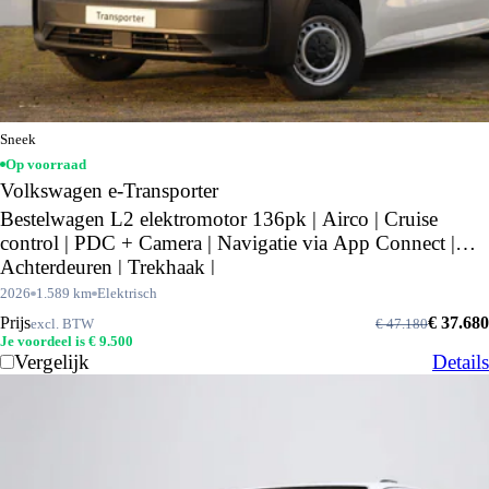
Sneek
Op voorraad
Volkswagen e-Transporter
Bestelwagen L2 elektromotor 136pk | Airco | Cruise
control | PDC + Camera | Navigatie via App Connect |
Achterdeuren | Trekhaak |
2026
1.589 km
Elektrisch
Prijs
€ 37.680
excl. BTW
€ 47.180
Je voordeel is € 9.500
Vergelijk
Details