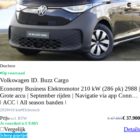
Drachten
Op voorraad
Volkswagen ID. Buzz Cargo
Economy Business Elektromotor 210 kW (286 pk) 2988 |
Grote accu | September rijden | Navigatie via app Connect
| ACC | All season banden |
2026
10 km
Elektrisch
Prijs
€ 37.900
excl. BTW
€ 47.865
Je voordeel is € 9.965
Vergelijk
Details
Scherp geprijsd