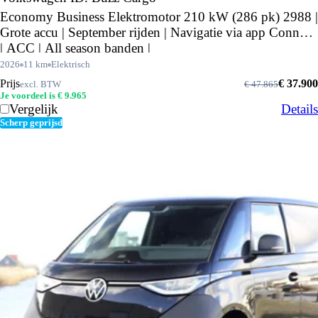
Economy Business Elektromotor 210 kW (286 pk) 2988 |
Grote accu | September rijden | Navigatie via app Connect
| ACC | All season banden |
2026
11 km
Elektrisch
Prijs
€ 37.900
excl. BTW
€ 47.865
Je voordeel is € 9.965
Vergelijk
Details
Scherp geprijsd