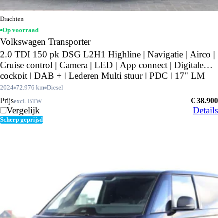
Drachten
Op voorraad
Volkswagen Transporter
2.0 TDI 150 pk DSG L2H1 Highline | Navigatie | Airco |
Cruise control | Camera | LED | App connect | Digitale
cockpit | DAB + | Lederen Multi stuur | PDC | 17" LM
velgen |Betimmering | laadruimte |
2024
72.976 km
Diesel
Prijs
€ 38.900
excl. BTW
Vergelijk
Details
Scherp geprijsd