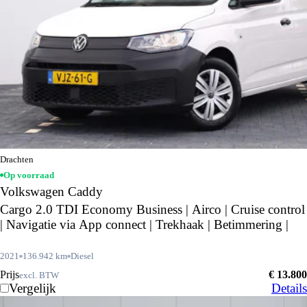
Drachten
Op voorraad
Volkswagen Caddy
Cargo 2.0 TDI Economy Business | Airco | Cruise control
| Navigatie via App connect | Trekhaak | Betimmering |
2021
136.942 km
Diesel
Prijs
€ 13.800
excl. BTW
Vergelijk
Details