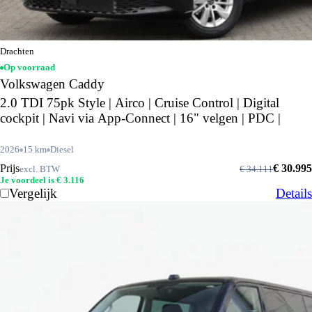
Drachten
Op voorraad
Volkswagen Caddy
2.0 TDI 75pk Style | Airco | Cruise Control | Digital
cockpit | Navi via App-Connect | 16" velgen | PDC |
2026
15 km
Diesel
Prijs
€ 30.995
excl. BTW
€ 34.111
Je voordeel is € 3.116
Vergelijk
Details