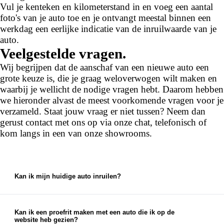
Vul je kenteken en kilometerstand in en voeg een aantal
foto's van je auto toe en je ontvangt meestal binnen een
werkdag een eerlijke indicatie van de inruilwaarde van je
auto.
Veelgestelde vragen.
Wij begrijpen dat de aanschaf van een nieuwe auto een
grote keuze is, die je graag weloverwogen wilt maken en
waarbij je wellicht de nodige vragen hebt. Daarom hebben
we hieronder alvast de meest voorkomende vragen voor je
verzameld. Staat jouw vraag er niet tussen? Neem dan
gerust contact met ons op via onze chat, telefonisch of
kom langs in een van onze showrooms.
Kan ik mijn huidige auto inruilen?
Ja, bij ons kun je je huidige auto inruilen. We
bieden een eerlijke en marktconforme prijs voor je
auto, die je kunt gebruiken als aanbetaling voor je
Kan ik een proefrit maken met een auto die ik op de
website heb gezien?
nieuwe auto.