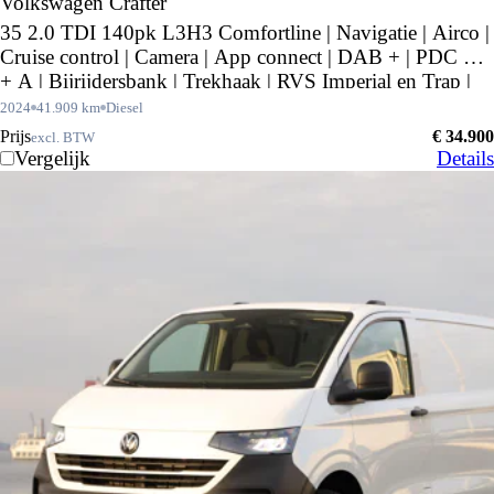
Volkswagen Crafter
35 2.0 TDI 140pk L3H3 Comfortline | Navigatie | Airco |
Cruise control | Camera | App connect | DAB + | PDC V
+ A | Bijrijdersbank | Trekhaak | RVS Imperial en Trap |
Betimmering |
2024
41.909 km
Diesel
Prijs
€ 34.900
excl. BTW
Vergelijk
Details