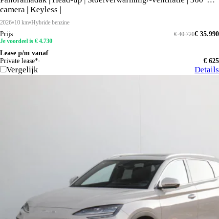
camera | Keyless |
2026
10 km
Hybride benzine
Prijs
€ 35.990
€ 40.720
Je voordeel is € 4.730
Lease p/m vanaf
Private lease*
€ 625
Vergelijk
Details