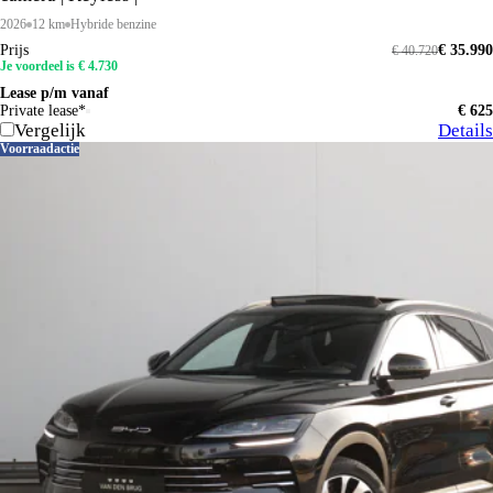
2026
12 km
Hybride benzine
Prijs
€ 35.990
€ 40.720
Je voordeel is € 4.730
Lease p/m vanaf
Private lease*
€ 625
Vergelijk
Details
Voorraadactie