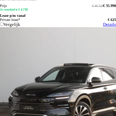
Prijs
€ 35.990
€ 40.720
Je voordeel is € 4.730
Lease p/m vanaf
Private lease*
€ 625
Vergelijk
Details