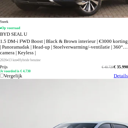
Sneek
Op voorraad
BYD SEAL U
1.5 DM-i FWD Boost | Black & Brown interieur | €3000 korting
| Panoramadak | Head-up | Stoelverwarming/-ventilatie | 360°
camera | Keyless |
2026
13 km
Hybride benzine
Prijs
€ 35.990
€ 40.720
Je voordeel is € 4.730
Vergelijk
Details