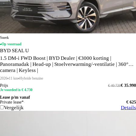
Sneek
Op voorraad
BYD SEAL U
1.5 DM-i FWD Boost | BYD Dealer | €3000 korting |
Panoramadak | Head-up | Stoelverwarming/-ventilatie | 360°
camera | Keyless |
2026
11 km
Hybride benzine
Prijs
€ 35.990
€ 40.720
Je voordeel is € 4.730
Lease p/m vanaf
Private lease*
€ 625
Vergelijk
Details