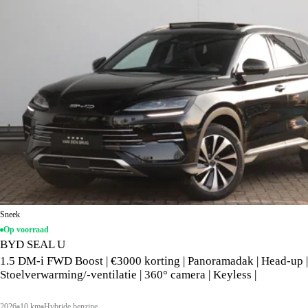
Sneek
Op voorraad
BYD SEAL U
1.5 DM-i FWD Boost | €3000 korting | Panoramadak | Head-up |
Stoelverwarming/-ventilatie | 360° camera | Keyless |
2026
10 km
Hybride benzine