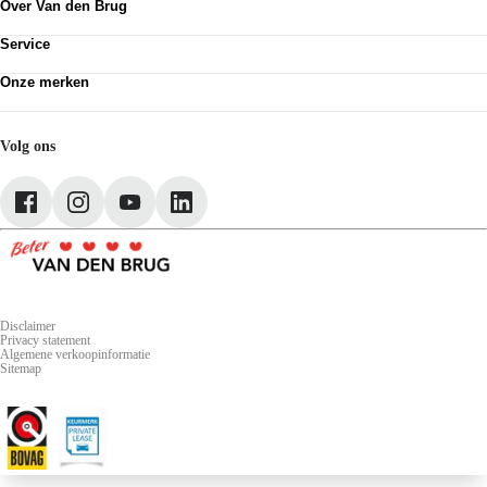
afleverinformatie
.
Over Van den Brug
Vestigingen
https://vandenbrug.nl/vestigingen
Klanttevredenheid
Werken bij
Van den Brug account
Service
Over Van den Brug
MVO
Plan werkplaatsafspraak
Partnerships
Onze merken
Pechhulp
Schadenet
Volkswagen
Webshop
Audi
SEAT
Volg ons
Škoda
CUPRA
Volkswagen Bedrijfswagens
Disclaimer
Privacy statement
Algemene verkoopinformatie
Sitemap