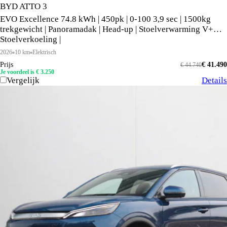
BYD ATTO 3
EVO Excellence 74.8 kWh | 450pk | 0-100 3,9 sec | 1500kg
trekgewicht | Panoramadak | Head-up | Stoelverwarming V+A |
Stoelverkoeling |
2026
10 km
Elektrisch
Prijs
€ 41.490
€ 44.740
Je voordeel is € 3.250
Vergelijk
Details