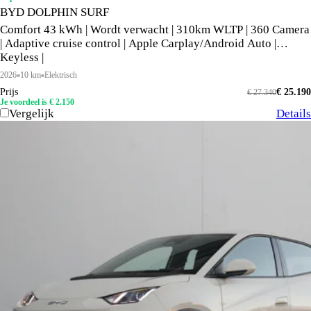
BYD DOLPHIN SURF
Comfort 43 kWh | Wordt verwacht | 310km WLTP | 360 Camera
| Adaptive cruise control | Apple Carplay/Android Auto |
Keyless |
2026
10 km
Elektrisch
Prijs
€ 25.190
€ 27.340
Je voordeel is € 2.150
Vergelijk
Details