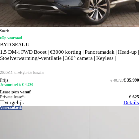
Sneek
Op voorraad
BYD SEAL U
1.5 DM-i FWD Boost | €3000 korting | Panoramadak | Head-up |
Stoelverwarming/-ventilatie | 360° camera | Keyless |
2026
11 km
Hybride benzine
Prijs
€ 35.990
€ 40.720
Je voordeel is € 4.730
Lease p/m vanaf
Private lease*
€ 625
Vergelijk
Details
Voorraadactie