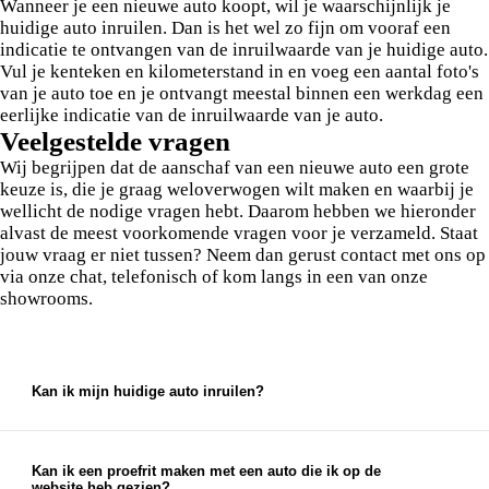
Wanneer je een nieuwe auto koopt, wil je waarschijnlijk je
huidige auto inruilen. Dan is het wel zo fijn om vooraf een
indicatie te ontvangen van de inruilwaarde van je huidige auto.
Vul je kenteken en kilometerstand in en voeg een aantal foto's
van je auto toe en je ontvangt meestal binnen een werkdag een
eerlijke indicatie van de inruilwaarde van je auto.
Veelgestelde vragen
Wij begrijpen dat de aanschaf van een nieuwe auto een grote
keuze is, die je graag weloverwogen wilt maken en waarbij je
wellicht de nodige vragen hebt. Daarom hebben we hieronder
alvast de meest voorkomende vragen voor je verzameld. Staat
jouw vraag er niet tussen? Neem dan gerust contact met ons op
via onze chat, telefonisch of kom langs in een van onze
showrooms.
Kan ik mijn huidige auto inruilen?
Ja, bij ons kun je je huidige auto inruilen. We bieden
een eerlijke en marktconforme prijs voor je auto, die je
kunt gebruiken als aanbetaling voor je nieuwe auto.
Kan ik een proefrit maken met een auto die ik op de
website heb gezien?