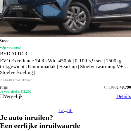
Sneek
Op voorraad
BYD ATTO 3
EVO Excellence 74.8 kWh | 450pk | 0-100 3,9 sec | 1500kg
trekgewicht | Panoramadak | Head-up | Stoelverwarming V+A |
Stoelverkoeling |
2026
10 km
Elektrisch
Prijs
€ 40.790
€ 43.990
Je voordeel is € 3.200
Vergelijk
Details
1
2
...
5
6
Je auto inruilen?
Een eerlijke inruilwaarde