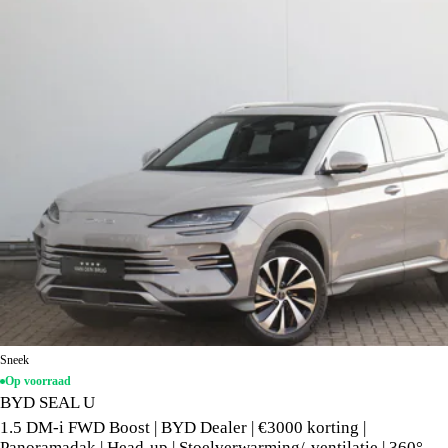
Sneek
Op voorraad
BYD SEAL U
1.5 DM-i FWD Boost | BYD Dealer | €3000 korting |
Panoramadak | Head-up | Stoelverwarming/-ventilatie | 360°