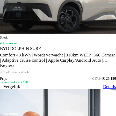
Sneek
Op voorraad
BYD DOLPHIN SURF
Comfort 43 kWh | Wordt verwacht | 310km WLTP | 360 Camera
| Adaptive cruise control | Apple Carplay/Android Auto |
Keyless |
2026
11 km
Elektrisch
Prijs
€ 25.190
€ 27.340
Je voordeel is € 2.150
Vergelijk
Details