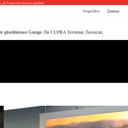
k_alt
Topservice met een glimlach
Vergelijker
Zoeken
BYD
BYD voorraad
BYD acties
nze gloednieuwe Garage.
De CUPRA Terramar, Tavascan,
BYD modellen