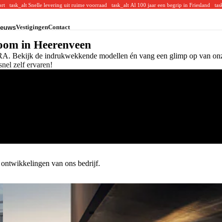
oort
task_alt
Snelle levering uit ruime voorraad
task_alt
Al 100 jaar een begrip in Friesland
tas
Vestigingen
Contact
ieuws
CUPRA
room in Heerenveen
CUPRA voorraad
CUPRA acties
PRA. Bekijk de indrukwekkende modellen én vang een glimp op van o
CUPRA modellen
snel zelf ervaren!
Volkswagen Bedrijfswagens
VW Bedrijfswagens voorraad
VW Bedrijfswagens acties
VW Bedrijfswagens modellen
e ontwikkelingen van ons bedrijf.