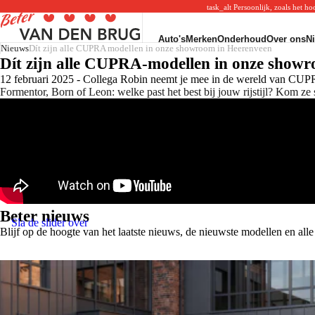
task_alt
Persoonlijk, zoals het h
Auto's
Merken
Onderhoud
Over ons
N
Voorraad
Volkswagen
Merken
Nieuws
Dít zijn alle CUPRA modellen in onze showroom in Heerenveen
SEAT
Alle voorraad
Volkswagen voorraad
Volkswagen Service
Dít zijn alle CUPRA-modellen in onze show
SEAT voorraad
Nieuw
Volkswagen acties
Audi Service
SEAT acties
12 februari 2025 - Collega Robin neemt je mee in de wereld van CU
Occasions
Volkswagen modellen
SEAT Service
SEAT modellen
Formentor, Born of Leon: welke past het best bij jouw rijstijl? Kom ze 
Private lease
Audi
Škoda Service
Škoda
Elektrisch
Audi voorraad
CUPRA Service
Škoda voorraad
Bedrijfswagens
Audi acties
VW Bedrijfswagens Service
Škoda acties
Aanschaf
Audi modellen
Werkzaamheden
Škoda modellen
Private lease
APK
Zakelijke lease
Onderhoud
Financieren
Bandenwissel
Zakelijk
Airco
Garantie
Navigatie update
Verzekering
Sterretje in voorruit
Configurator
Reparatie & storing
Beter nieuws
Afleverinformatie
Service
Sla de slider over
Connect app
Blijf op de hoogte van het laatste nieuws, de nieuwste modellen en all
Over the air updates
Accessoires
Schadeherstel
Vervangend vervoer
Pechhulp
Online Check-in
Over ons
Nieuws
Key&Go