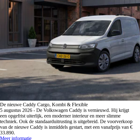
Maak kennis met Van den Brug. Dé merkdealer van het Noorden.
Blijf op de hoogte van het laatste nieuws en de nieuwste modellen.
Meer informatie
Bekijk nieuws
Inruilvoorstel
Aanvragen
De nieuwe Caddy Cargo, Kombi & Flexible
5 augustus 2026 - De Volkswagen Caddy is vernieuwd. Hij krijgt
Plan je afspraak
een opgefrist uiterlijk, een moderner interieur en meer slimme
Klaar in 2 minuten.
techniek. Ook de standaarduitrusting is uitgebreid. De voorverkoop
MVO
Kennisbank
Werkplaatsafspraak
van de nieuwe Caddy is inmiddels gestart, met een vanafprijs van €
Ontdek hoe wij rekening houden met mens & milieu.
De automotive is altijd in beweging. En sommige thema's verdienen extra uitleg.
33.890.
Meer informatie
Bekijk kennisbank
Meer informatie