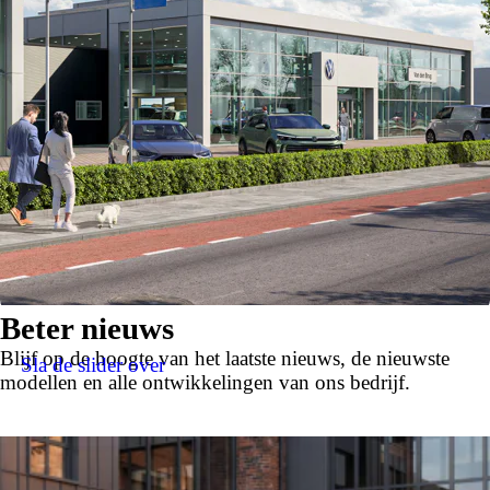
Beter nieuws
Blijf op de hoogte van het laatste nieuws, de nieuwste
Sla de slider over
modellen en alle ontwikkelingen van ons bedrijf.