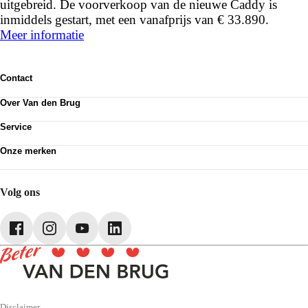
uitgebreid. De voorverkoop van de nieuwe Caddy is
inmiddels gestart, met een vanafprijs van € 33.890.
Meer informatie
Contact
Contactformulier
Over Van den Brug
Vestigingen
Werken bij
Klanttevredenheid
Service
Over Van den Brug
Van den Brug account
Plan werkplaatsafspraak
MVO
Onze merken
Pechhulp
Partnerships
Volkswagen
Schadenet
Audi
Webshop
SEAT
Volg ons
Škoda
CUPRA
Volkswagen Bedrijfswagens
Disclaimer