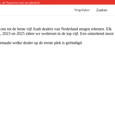
k_alt
Topservice met een glimlach
Vergelijker
Zoeken
BYD
BYD voorraad
BYD acties
 ons tot de beste vijf Audi dealers van Nederland mogen rekenen. Elk
BYD modellen
022, 2023 en 2025 zitten we wederom in de top vijf. Een ontzettend mooi
maakt welke dealer op de eerste plek is geëindigd.