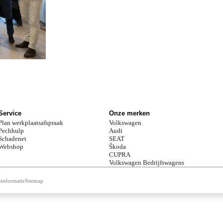
Service
Onze merken
Plan werkplaatsafspraak
Volkswagen
Pechhulp
Audi
Schadenet
SEAT
Webshop
Škoda
CUPRA
Volkswagen Bedrijfswagens
informatie
Sitemap