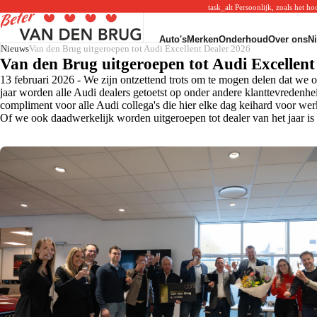
task_alt
Persoonlijk, zoals het h
Auto's
Merken
Onderhoud
Over ons
N
Voorraad
Volkswagen
Merken
Nieuws
Van den Brug uitgeroepen tot Audi Excellent Dealer 2026
SEAT
Alle voorraad
Volkswagen voorraad
Volkswagen Service
Van den Brug uitgeroepen tot Audi Excellent
SEAT voorraad
Nieuw
Volkswagen acties
Audi Service
SEAT acties
13 februari 2026 - We zijn ontzettend trots om te mogen delen dat we o
Occasions
Volkswagen modellen
SEAT Service
SEAT modellen
jaar worden alle Audi dealers getoetst op onder andere klanttevredenhei
Private lease
Audi
Škoda Service
Škoda
compliment voor alle Audi collega's die hier elke dag keihard voor wer
Elektrisch
Audi voorraad
CUPRA Service
Škoda voorraad
Bedrijfswagens
Audi acties
VW Bedrijfswagens Service
Škoda acties
Of we ook daadwerkelijk worden uitgeroepen tot dealer van het jaar i
Aanschaf
Audi modellen
Werkzaamheden
Škoda modellen
Private lease
APK
Zakelijke lease
Onderhoud
Financieren
Bandenwissel
Zakelijk
Airco
Garantie
Navigatie update
Verzekering
Sterretje in voorruit
Configurator
Reparatie & storing
Afleverinformatie
Service
Connect app
Over the air updates
Accessoires
Schadeherstel
Vervangend vervoer
Pechhulp
Online Check-in
Over ons
Nieuws
Key&Go