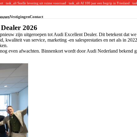
oort
task_alt
Snelle levering uit ruime voorraad
task_alt
Al 100 jaar een begrip in Friesland
tas
Vestigingen
Contact
ieuws
CUPRA
 Dealer 2026
CUPRA voorraad
CUPRA acties
pnieuw zijn uitgeroepen tot Audi Excellent Dealer. Dit betekent dat we
CUPRA modellen
d, kwaliteit van service, marketing -en salesprestaties en net als in 2
Volkswagen Bedrijfswagens
ken.
VW Bedrijfswagens voorraad
VW Bedrijfswagens acties
s nog even afwachten. Binnenkort wordt door Audi Nederland bekend ge
VW Bedrijfswagens modellen