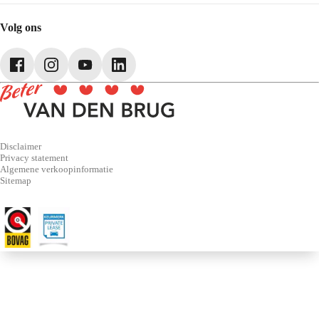
Schadenet
Audi
Webshop
SEAT
Volg ons
Škoda
CUPRA
Volkswagen Bedrijfswagens
Disclaimer
Privacy statement
Algemene verkoopinformatie
Sitemap