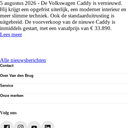
5 augustus 2026 - De Volkswagen Caddy is vernieuwd.
Hij krijgt een opgefrist uiterlijk, een moderner interieur en
meer slimme techniek. Ook de standaarduitrusting is
uitgebreid. De voorverkoop van de nieuwe Caddy is
inmiddels gestart, met een vanafprijs van € 33.890.
Lees meer
Alle nieuwsberichten
Contact
Contactformulier
Over Van den Brug
Vestigingen
Werken bij
Klanttevredenheid
Service
Over Van den Brug
Van den Brug account
Plan werkplaatsafspraak
MVO
Onze merken
Pechhulp
Partnerships
Volkswagen
Schadenet
Audi
Webshop
SEAT
Volg ons
Škoda
CUPRA
Volkswagen Bedrijfswagens