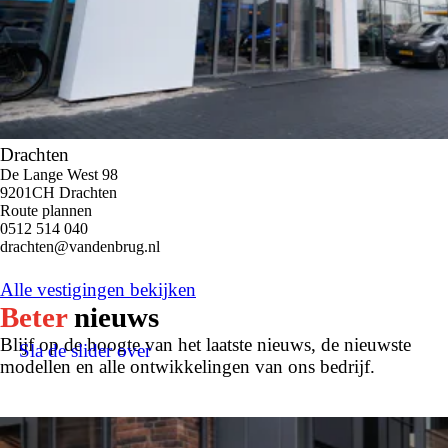
Drachten
De Lange West 98
9201CH Drachten
Route plannen
0512 514 040
drachten@vandenbrug.nl
Alle vestigingen bekijken
Beter
nieuws
Blijf op de hoogte van het laatste nieuws, de nieuwste
Sla de slider over
modellen en alle ontwikkelingen van ons bedrijf.