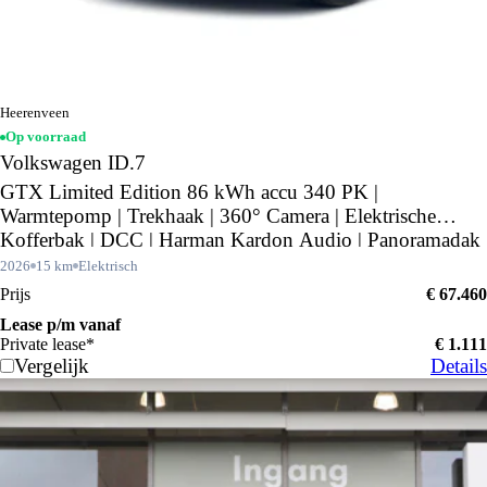
Heerenveen
Op voorraad
Volkswagen ID.7
GTX Limited Edition 86 kWh accu 340 PK |
Warmtepomp | Trekhaak | 360° Camera | Elektrische
Kofferbak | DCC | Harman Kardon Audio | Panoramadak
|
2026
15 km
Elektrisch
Prijs
€ 67.460
Lease p/m vanaf
Private lease*
€ 1.111
Vergelijk
Details