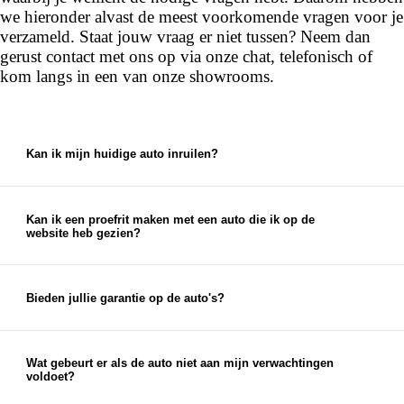
we hieronder alvast de meest voorkomende vragen voor je
verzameld. Staat jouw vraag er niet tussen? Neem dan
gerust contact met ons op via onze chat, telefonisch of
kom langs in een van onze showrooms.
Kan ik mijn huidige auto inruilen?
Ja, bij ons kun je je huidige auto inruilen. We
bieden een eerlijke en marktconforme prijs voor je
auto, die je kunt gebruiken als aanbetaling voor je
Kan ik een proefrit maken met een auto die ik op de
website heb gezien?
nieuwe auto.
Ja, je kunt een proefrit inplannen met elke auto die
je op onze website ziet staan. Je kunt je proefrit
eenvoudig inplannen via de chat op onze website
Bieden jullie garantie op de auto's?
of via de knop 'proefrit maken' bij de auto op onze
Ja, op al onze auto's bieden wij garantieopties aan.
website. Uiteraard kun je ook telefonisch een
Naast eventuele fabrieksgarantie en wettelijke
afspraak voor een proefrit inplannen.
garantie bieden we garantie- en afleverpakketten
Wat gebeurt er als de auto niet aan mijn verwachtingen
voldoet?
aan, waardoor je zorgeloos geniet van je nieuwe
Als de auto niet aan je verwachtingen voldoet,
auto.