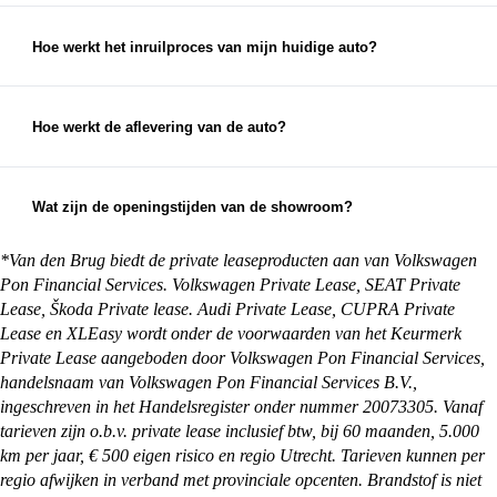
neem dan zo snel mogelijk contact met ons op. We
streven altijd naar 100% klanttevredenheid en
Hoe werkt het inruilproces van mijn huidige auto?
zullen ons best doen om een passende oplossing te
Bij het inruilen van je auto bekijken we de staat,
vinden.
leeftijd en kilometerstand van je auto om een
eerlijke inruilwaarde te bepalen. Hiervoor kun je
Hoe werkt de aflevering van de auto?
foto's opsturen, maar je mag natuurlijk ook
Na aankoop zorgen wij ervoor dat je auto klaar is
gewoon langskomen met de auto die je in wilt
voor aflevering. Je kunt ervoor kiezen om de auto
ruilen.
op te halen bij een van onze vestigingen, maar we
Wat zijn de openingstijden van de showroom?
kunnen de auto ook overal in Nederland afleveren
Onze showrooms zijn geopend van maandag t/m
bij je thuis. Alles waar je rekening mee moet
zaterdag. De exacte openingstijden van de
*Van den Brug biedt de private leaseproducten aan van Volkswagen
houden en wat je zelf nog moet regelen, kun je
vestiging je wilt bezoeken vind je op:
Pon Financial Services. Volkswagen Private Lease, SEAT Private
vinden op onze
pagina met afleverinformatie
.
https://vandenbrug.nl/vestigingen
Lease, Škoda Private lease. Audi Private Lease, CUPRA Private
Lease en XLEasy wordt onder de voorwaarden van het Keurmerk
Private Lease aangeboden door Volkswagen Pon Financial Services,
handelsnaam van Volkswagen Pon Financial Services B.V.,
ingeschreven in het Handelsregister onder nummer 20073305. Vanaf
tarieven zijn o.b.v. private lease inclusief btw, bij 60 maanden, 5.000
km per jaar, € 500 eigen risico en regio Utrecht. Tarieven kunnen per
regio afwijken in verband met provinciale opcenten. Brandstof is niet