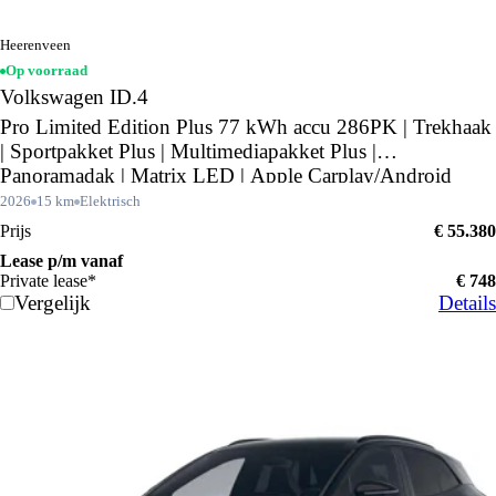
Heerenveen
Op voorraad
Volkswagen ID.4
Pro Limited Edition Plus 77 kWh accu 286PK | Trekhaak
| Sportpakket Plus | Multimediapakket Plus |
Panoramadak | Matrix LED | Apple Carplay/Android
Auto |
2026
15 km
Elektrisch
Prijs
€ 55.380
Lease p/m vanaf
Private lease*
€ 748
Vergelijk
Details