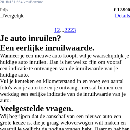
2018
151.664 km
Benzine
Prijs
€ 12.900
Vergelijk
Details
1
2
...
22
23
Je auto inruilen?
Een eerlijke inruilwaarde.
Wanneer je een nieuwe auto koopt, wil je waarschijnlijk je
huidige auto inruilen. Dan is het wel zo fijn om vooraf
een indicatie te ontvangen van de inruilwaarde van je
huidige auto.
Vul je kenteken en kilometerstand in en voeg een aantal
foto's van je auto toe en je ontvangt meestal binnen een
werkdag een eerlijke indicatie van de inruilwaarde van je
auto.
Veelgestelde vragen.
Wij begrijpen dat de aanschaf van een nieuwe auto een
grote keuze is, die je graag weloverwogen wilt maken en
waarbij je wellicht de nodige vragen hebt. Daarom hebben