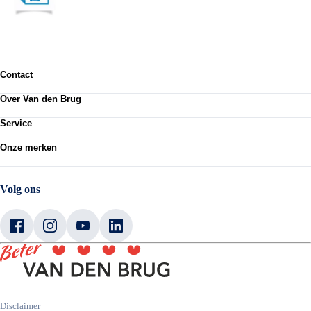
Contact
Contactformulier
Over Van den Brug
Vestigingen
Werken bij
Klanttevredenheid
Service
Over Van den Brug
Van den Brug account
Plan werkplaatsafspraak
MVO
Onze merken
Pechhulp
Partnerships
Volkswagen
Schadenet
Audi
Webshop
SEAT
Volg ons
Škoda
CUPRA
Volkswagen Bedrijfswagens
Disclaimer