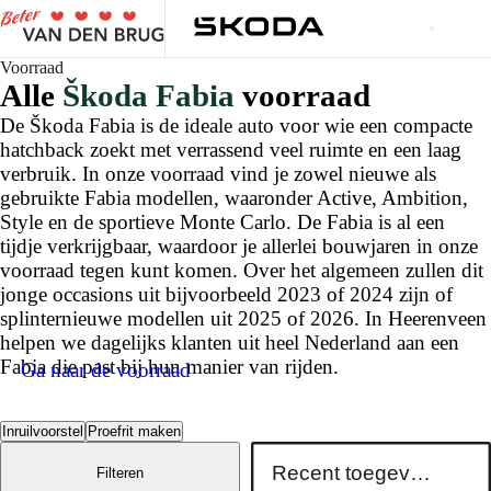
Voorraad
Alle
Škoda Fabia
voorraad
De Škoda Fabia is de ideale auto voor wie een compacte
hatchback zoekt met verrassend veel ruimte en een laag
verbruik. In onze voorraad vind je zowel nieuwe als
gebruikte Fabia modellen, waaronder Active, Ambition,
Style en de sportieve Monte Carlo. De Fabia is al een
tijdje verkrijgbaar, waardoor je allerlei bouwjaren in onze
voorraad tegen kunt komen. Over het algemeen zullen dit
jonge occasions uit bijvoorbeeld 2023 of 2024 zijn of
splinternieuwe modellen uit 2025 of 2026. In Heerenveen
helpen we dagelijks klanten uit heel Nederland aan een
Fabia die past bij hun manier van rijden.
Ga naar de voorraad
Inruilvoorstel
Proefrit maken
Filteren