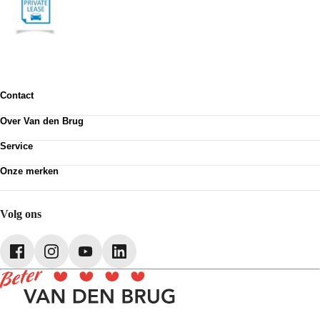
Contact
Contactformulier
Over Van den Brug
Vestigingen
Werken bij
Klanttevredenheid
Service
Over Van den Brug
Van den Brug account
Plan werkplaatsafspraak
MVO
Onze merken
Pechhulp
Partnerships
Volkswagen
Schadenet
Audi
Webshop
SEAT
Volg ons
Škoda
CUPRA
Volkswagen Bedrijfswagens