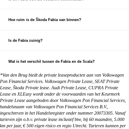
Ja, regelmatig zelfs. Omdat de Fabia al jaren
populair is, vind je veel keuze in bouwjaren,
uitvoeringen en kilometerstanden.
Hoe ruim is de Škoda Fabia van binnen?
De Fabia biedt meer ruimte dan je op basis van
zijn compacte formaat zou denken. Zowel de
kofferbak als de achterbank zijn verrassend
Is de Fabia zuinig?
praktisch.
Ja, dat is een van zijn grootste voordelen. De
benzinemotoren staan bekend om hun lage
verbruik en prettige rijgedrag.
Wat is het verschil tussen de Fabia en de Scala?
De Scala is groter en biedt meer binnenruimte en
een luxere uitstraling. De Fabia is compacter en
*Van den Brug biedt de private leaseproducten aan van Volkswagen
ideaal voor wie wendbaarheid en lage kosten
Pon Financial Services. Volkswagen Private Lease, SEAT Private
belangrijk vindt.
Lease, Škoda Private lease. Audi Private Lease, CUPRA Private
Lease en XLEasy wordt onder de voorwaarden van het Keurmerk
Private Lease aangeboden door Volkswagen Pon Financial Services,
handelsnaam van Volkswagen Pon Financial Services B.V.,
ingeschreven in het Handelsregister onder nummer 20073305. Vanaf
tarieven zijn o.b.v. private lease inclusief btw, bij 60 maanden, 5.000
km per jaar, € 500 eigen risico en regio Utrecht. Tarieven kunnen per