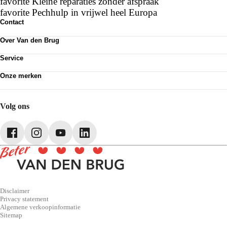
favorite
Kleine reparaties zonder afspraak
favorite
Pechhulp in vrijwel heel Europa
Contact
Contactformulier
Over Van den Brug
Vestigingen
Werken bij
Klanttevredenheid
Service
Over Van den Brug
Van den Brug account
Plan werkplaatsafspraak
MVO
Onze merken
Pechhulp
Partnerships
Volkswagen
Schadenet
Audi
Webshop
SEAT
Volg ons
Škoda
CUPRA
Volkswagen Bedrijfswagens
Disclaimer
Privacy statement
Algemene verkoopinformatie
Sitemap