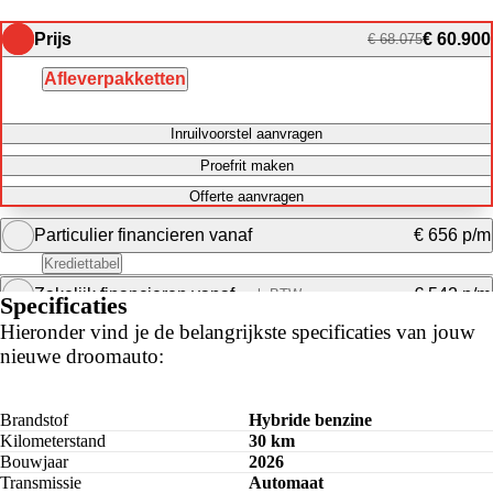
Prijs
€ 60.900
€ 68.075
Afleverpakketten
Inruilvoorstel aanvragen
Proefrit maken
Offerte aanvragen
Particulier financieren vanaf
€ 656 p/m
Krediettabel
Zakelijk financieren vanaf
€ 542 p/m
excl. BTW
Specificaties
Maandbedrag berekenen
Hieronder vind je de belangrijkste specificaties van jouw
nieuwe droomauto:
Maandbedrag berekenen
Brandstof
Hybride benzine
Kilometerstand
30 km
Bouwjaar
2026
Transmissie
Automaat