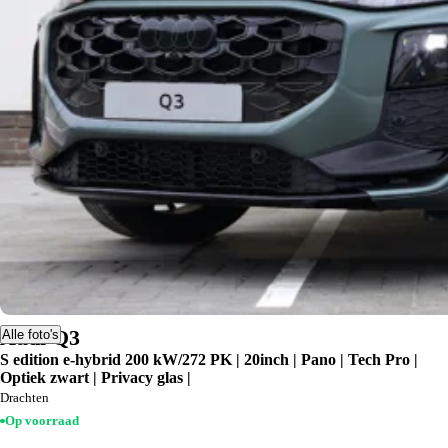
Audi Q3
Alle foto's
S edition e-hybrid 200 kW/272 PK | 20inch | Pano | Tech Pro |
Optiek zwart | Privacy glas |
Drachten
Op voorraad