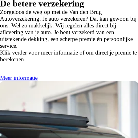
De betere verzekering
automatische airconditioning, regensensor, keyless entry
Zorgeloos de weg op met de Van den Brug
en automatisch dimmende binnenspiegel zijn aan boord.
Autoverzekering. Je auto verzekeren? Dat kan gewoon bij
ons. Wel zo makkelijk. Wij regelen alles direct bij
In de Audi Q3 heeft jouw veiligheid en die van jouw
aflevering van je auto. Je bent verzekerd van een
omgeving prioriteit. De camera van de
uitstekende dekking, een scherpe premie én persoonlijke
verkeersborddetectie herkent verschillende soorten
service.
verkeersborden en toont deze op het dashboard. Met het
Klik verder voor meer informatie of om direct je premie te
Lane-keeping systeem ga je nooit onbedoeld over de
berekenen.
streep. Vermoeidheidsherkenning is een systeem dat met
verschillende sensoren tekenen van vermoeidheid bij de
chauffeur waarneemt. Deze krijgt tijdig een
Meer informatie
waarschuwing, wat ongelukken kan voorkomen. Je bent
mede dankzij dodehoekdetectie, hill hold functie, frontale
botsbescherming en bandenspanningcontrolesysteem
steeds veilig onderweg.
Wij leveren deze nieuwe auto met volledige
fabrieksgarantie. Maak nu snel een afspraak om deze auto
te bekijken.