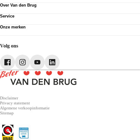
Contactformulier
Over Van den Brug
Vestigingen
Werken bij
Klanttevredenheid
Service
Over Van den Brug
Van den Brug account
Plan werkplaatsafspraak
MVO
Onze merken
Pechhulp
Partnerships
Volkswagen
Schadenet
Audi
Webshop
SEAT
Volg ons
Škoda
CUPRA
Volkswagen Bedrijfswagens
Disclaimer
Privacy statement
Algemene verkoopinformatie
Sitemap