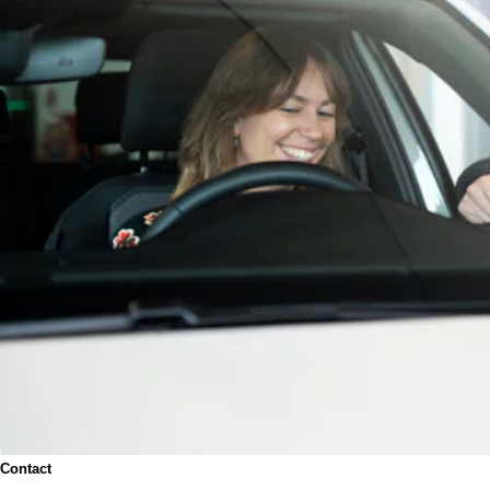
Van den Brug is officieel dealer van Volkswagen, Audi,
SEAT, Škoda, CUPRA, Volkswagen Bedrijfswagens en
BYD. Met vijf vestigingen in Friesland en ruim 100 jaar
ervaring bieden we alles wat nodig is om je zorgeloos op
weg te helpen. Of het nu gaat om aankoop, verkoop,
leasing, financiering, verzekering, onderhoud, service of
reparatie: onze specialisten staan klaar voor zowel
zakelijke als particuliere klanten.
Je kunt eenvoudig online contact opnemen of langskomen
bij een van onze vestigingen.
Onze advertenties zijn met grote zorg opgesteld, maar
hieraan kunnen geen rechten worden ontleend. Vertrouw
daarom niet alleen op deze informatie, maar controleer bij
aankoop de zaken die je beslissing zouden kunnen
beïnvloeden.
Contact