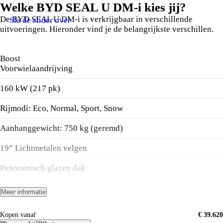
Welke BYD SEAL U DM-i kies jij?
De BYD SEAL U DM-i is verkrijgbaar in verschillende
Sla de slider over
uitvoeringen. Hieronder vind je de belangrijkste verschillen.
Boost
Voorwielaandrijving
160 kW (217 pk)
Rijmodi: Eco, Normal, Sport, Snow
Aanhanggewicht: 750 kg (geremd)
19” Lichtmetalen velgen
Panoramisch glazen dak
Key-less Entry & Start
Meer informatie
Apple Carplay® en Android Auto™
Kopen vanaf
€ 39.620