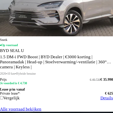
Sneek
Op voorraad
BYD SEAL U
1.5 DM-i FWD Boost | BYD Dealer | €3000 korting |
Panoramadak | Head-up | Stoelverwarming/-ventilatie | 360°
camera | Keyless |
2026
10 km
Hybride benzine
Prijs
€ 35.990
€ 40.720
Je voordeel is € 4.730
Lease p/m vanaf
Private lease*
€ 625
Vergelijk
Details
Alle voorraad bekijken