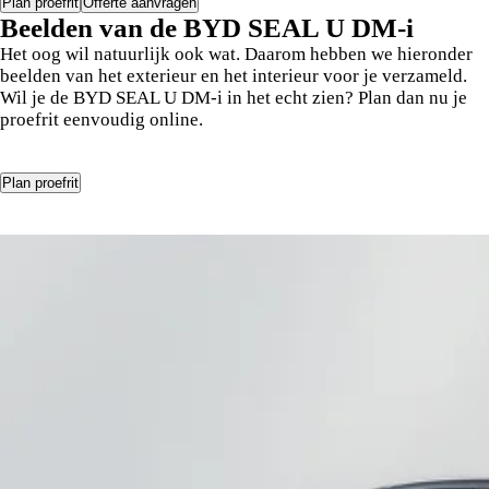
Plan proefrit
Offerte aanvragen
15,6 inch draaibaar touchscreen
Beelden van de BYD SEAL U DM-i
Het oog wil natuurlijk ook wat. Daarom hebben we hieronder
10 luidsprekers (incl. subwoofer) Infinity® audio-systeem
beelden van het exterieur en het interieur voor je verzameld.
Wil je de BYD SEAL U DM-i in het echt zien? Plan dan nu je
Elektrisch verstelbare voorstoelen
proefrit eenvoudig online.
Stoelverwarming/ventilatie en stuurwielverwarming
Plan proefrit
Head-Up Display
Draadloze telefoonladers 2x (QI protocol)