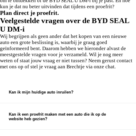
om te ontdekken of de BYD SEAL U DM-i bij je past. En hoe
kun je dat nu beter uitvinden dat tijdens een proefrit?
Plan direct je proefrit.
Veelgestelde vragen over de BYD SEAL
U DM-i
Wij begrijpen als geen ander dat het kopen van een nieuwe
auto een grote beslissing is, waarbij je graag goed
geïnformeerd bent. Daarom hebben we hieronder alvast de
meestgestelde vragen voor je verzameld. Wil je nog meer
weten of staat jouw vraag er niet tussen? Neem gerust contact
met ons op of stel je vraag aan Brechtje via onze chat.
Kan ik mijn huidige auto inruilen?
Ja, bij ons kun je je huidige auto inruilen. We bieden
een eerlijke en marktconforme prijs voor je auto, die je
kunt gebruiken als aanbetaling voor je nieuwe auto.
Kan ik een proefrit maken met een auto die ik op de
website heb gezien?
Ja, je kunt een proefrit inplannen met elke auto die je
op onze website ziet staan. Je kunt je proefrit