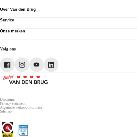
Contactformulier
Over Van den Brug
Vestigingen
Klanttevredenheid
Werken bij
Van den Brug account
Service
Over Van den Brug
MVO
Plan werkplaatsafspraak
Partnerships
Onze merken
Pechhulp
Schadenet
Volkswagen
Webshop
Audi
SEAT
Volg ons
Škoda
CUPRA
Volkswagen Bedrijfswagens
Disclaimer
Privacy statement
Algemene verkoopinformatie
Sitemap