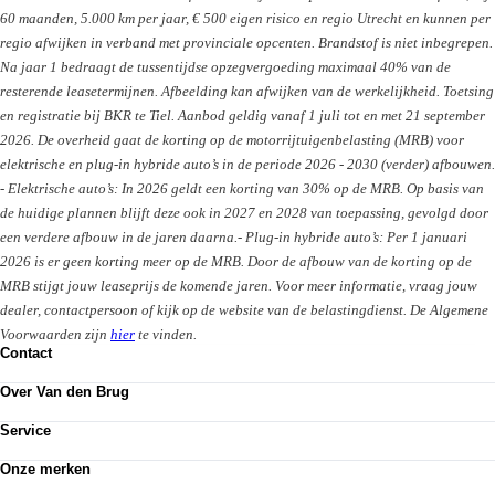
60 maanden, 5.000 km per jaar, € 500 eigen risico en regio Utrecht en kunnen per
regio afwijken in verband met provinciale opcenten. Brandstof is niet inbegrepen.
Na jaar 1 bedraagt de tussentijdse opzegvergoeding maximaal 40% van de
resterende leasetermijnen. Afbeelding kan afwijken van de werkelijkheid. Toetsing
en registratie bij BKR te Tiel. Aanbod geldig vanaf 1 juli tot en met 21 september
2026. De overheid gaat de korting op de motorrijtuigenbelasting (MRB) voor
elektrische en plug-in hybride auto’s in de periode 2026 - 2030 (verder) afbouwen.
- Elektrische auto’s: In 2026 geldt een korting van 30% op de MRB. Op basis van
de huidige plannen blijft deze ook in 2027 en 2028 van toepassing, gevolgd door
een verdere afbouw in de jaren daarna.- Plug-in hybride auto’s: Per 1 januari
2026 is er geen korting meer op de MRB. Door de afbouw van de korting op de
MRB stijgt jouw leaseprijs de komende jaren. Voor meer informatie, vraag jouw
dealer, contactpersoon of kijk op de website van de belastingdienst. De Algemene
Voorwaarden zijn
hier
te vinden.
Contact
Contactformulier
Over Van den Brug
Vestigingen
Werken bij
Klanttevredenheid
Service
Over Van den Brug
Van den Brug account
Plan werkplaatsafspraak
MVO
Onze merken
Pechhulp
Partnerships
Volkswagen
Schadenet