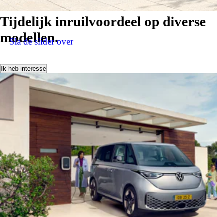
Tijdelijk inruilvoordeel
op diverse
modellen.
Sla de slider over
Ik heb interesse