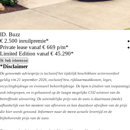
ID. Buzz
€ 2.500 inruilpremie*
Private lease vanaf € 669 p/m*
Limited Edition vanaf € 45.290*
Ik heb interesse
*Disclaimer
De genoemde adviesprijs is inclusief het tijdelijk beschikbare actievoordeel
geldig t/m 21 september 2026, exclusief btw, rijklaarmaakkosten, leges,
recyclingbijdrage en eventueel beheerbijdrage. De bpm is (indien van toepassing)
ook inbegrepen, en is gebaseerd op de laagst mogelijke CO2-uitstoot van de
betreffende uitvoering. De uiteindelijke prijs van de auto is daarnaast (mede)
afhankelijk van het moment van afleveren en kan daardoor afwijken van de prijs
die hier wordt getoond. Informeer naar de meest actuele levertijd en de
bijbehorende prijs van de auto.