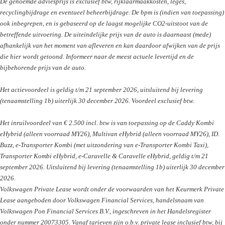
De genoemde adviesprijs is exclusief btw, rijklaarmaakkosten, leges,
recyclingbijdrage en eventueel beheerbijdrage. De bpm is (indien van toepassing)
ook inbegrepen, en is gebaseerd op de laagst mogelijke CO2-uitstoot van de
betreffende uitvoering. De uiteindelijke prijs van de auto is daarnaast (mede)
afhankelijk van het moment van afleveren en kan daardoor afwijken van de prijs
die hier wordt getoond. Informeer naar de meest actuele levertijd en de
bijbehorende prijs van de auto.
Het actievoordeel is geldig t/m 21 september 2026, uitsluitend bij levering
(tenaamstelling 1b) uiterlijk 30 december 2026. Voordeel exclusief btw.
Het inruilvoordeel van € 2.500 incl. btw is van toepassing op de Caddy Kombi
eHybrid (alleen voorraad MY26), Multivan eHybrid (alleen voorraad MY26), ID.
Buzz, e-Transporter Kombi (met uitzondering van e-Transporter Kombi Taxi),
Transporter Kombi eHybrid, e-Caravelle & Caravelle eHybrid, geldig t/m 21
september 2026. Uitsluitend bij levering (tenaamstelling 1b) uiterlijk 30 december
2026.
Volkswagen Private Lease wordt onder de voorwaarden van het Keurmerk Private
Lease aangeboden door Volkswagen Financial Services, handelsnaam van
Volkswagen Pon Financial Services B.V., ingeschreven in het Handelsregister
onder nummer 20073305. Vanaf tarieven zijn o.b.v. private lease inclusief btw, bij