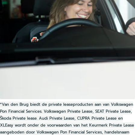
navigatiesysteem, kruisend verkeer detectie, electronic
climate control, draadloos opladen en DAB ontvangst.
Je geniet nog meer van het rijden met jouw Volkswagen
omdat je wordt beschermd door intelligente
veiligheidssystemen. De actuele snelheidslimiet, een
inhaalverbod en andere verkeersborden. De
verkeersborddetectie ondersteunt jou tijdens elke rit.
Ongemerkt buiten de rijstrook raken? Nee hoor, het Lane-
keeping systeem waarschuwt en corrigeert. Mindert een
voorligger onverwachts te veel vaart, dan komt de forward
collision warning in actie en waarschuwt meteen. In deze
Volkswagen vinden we verder een dodehoekdetectie, hill
hold functie, vermoeidheidsherkenning, frontale
botsbescherming en bandenspanningcontrolesysteem.
*Van den Brug biedt de private leaseproducten aan van Volkswagen
Wilt je deze auto bekijken en er eventueel mee rijden?
Pon Financial Services. Volkswagen Private Lease, SEAT Private Lease,
Mail ons dan of bel ons, zodat we de auto voor je klaar
Škoda Private lease. Audi Private Lease, CUPRA Private Lease en
kunnen zetten.
XLEasy wordt onder de voorwaarden van het Keurmerk Private Lease
aangeboden door Volkswagen Pon Financial Services, handelsnaam