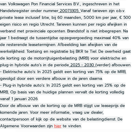
van Volkswagen Pon Financial Services B.V., ingeschreven in het
Handelsregister onder nummer
20073305.
Vanaf tarieven zijn o.b.v.
private lease inclusief btw, bij 60 maanden, 5.000 km per jaar, € 500
eigen risico en regio Utrecht. Tarieven kunnen per regio afwijken in
verband met provinciale opcenten. Brandstof is niet inbegrepen. Na
jaar 1 bedraagt de tussentijdse opzegvergoeding maximaal 40% van
de resterende leasetermijnen. Afbeelding kan afwijken van de
werkelijkheid. Toetsing en registratie bij BKR te Tiel. De overheid gaat
de korting op de motorrijtuigenbelasting (MRB) voor elektrische en
plug-in hybride auto’s in de periode
2025 - 2030
(verder) afbouwen.
- Elektrische auto’s: In 2025 geldt een korting van 75% op de MRB,
gevolgd door een verdere afbouw in de jaren daarna.
- Plug-in hybride auto’s: In 2025 geldt een korting van 25% op de
MRB, Op basis van de huidige plannen vervalt de korting volledig
vanaf 1 januari 2026.
Door de afbouw van de korting op de MRB stijgt uw leaseprijs de
komende jaren. Voor meer informatie, vraag uw dealer,
contactpersoon of kijk op de website van de belastingdienst. De
Algemene Voorwaarden zijn
hier
te vinden.