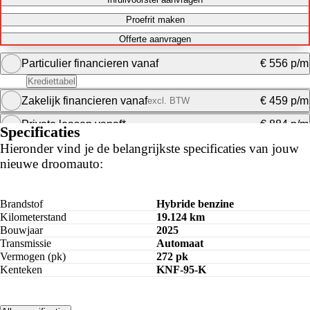
Proefrit maken
Offerte aanvragen
Particulier financieren vanaf
€ 556 p/m
Krediettabel
Zakelijk financieren vanaf
€ 459 p/m
excl. BTW
Maandbedrag berekenen
Private leasen vanaf*
€ 884 p/m
Specificaties
Maandbedrag berekenen
Hieronder vind je de belangrijkste specificaties van jouw
nieuwe droomauto:
Maandbedrag berekenen
Brandstof
Hybride benzine
Kilometerstand
19.124 km
Bouwjaar
2025
Transmissie
Automaat
Vermogen (pk)
272 pk
Kenteken
KNF-95-K