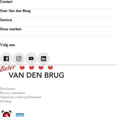
Contact
Contactformulier
Over Van den Brug
Vestigingen
Werken bij
Klanttevredenheid
Service
Over Van den Brug
Van den Brug account
Plan werkplaatsafspraak
MVO
Onze merken
Pechhulp
Partnerships
Volkswagen
Schadenet
Audi
Webshop
SEAT
Volg ons
Škoda
CUPRA
Volkswagen Bedrijfswagens
Disclaimer
Privacy statement
Algemene verkoopinformatie
Sitemap