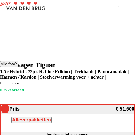
Volkswagen Tiguan
Alle foto's
1.5 eHybrid 272pk R-Line Edition | Trekhaak | Panoramadak |
Harmen / Kardon | Stoelverwarming voor + achter |
Heerenveen
Op voorraad
Prijs
€ 51.600
Afleverpakketten
Inruilvoorstel aanvragen