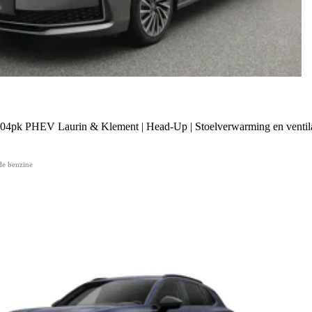
04pk PHEV Laurin & Klement | Head-Up | Stoelverwarming en venti
de benzine