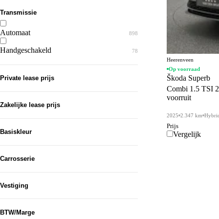
Transmissie
Automaat
898
Handgeschakeld
78
Heerenveen
Op voorraad
Škoda Superb
Private lease prijs
Combi 1.5 TSI 2
voorruit
Zakelijke lease prijs
2025
2.347 km
Hybri
Prijs
Basiskleur
Vergelijk
Grijs
322
Carrosserie
Zwart
267
SUV
563
Vestiging
Blauw
195
Hatchback
200
Wit
Heerenveen
91
566
BTW/Marge
Stationwagon
121