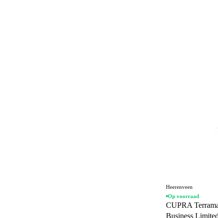
30
Achterruitverwarming
8
Achterspoiler
33
Achteruitrijcamera
706
Actieve rijstrookassistent
546
Actieve voetgangersbescherming
1
Adaptief schokdempingssysteem
135
Adaptieve bochtenverlichting
186
Adaptieve grootlichtassistent
239
Adaptive cruise control
863
Airbag bestuurder
655
Heerenveen
Airbag passagier
655
Op voorraad
CUPRA Terrama
Airconditioning
50
Business Limited