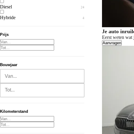
Diesel
24
Hybride
4
Je auto inrui
Prijs
Eerst weten wat j
Aanvragen
Bouwjaar
Van...
Tot...
Kilometerstand