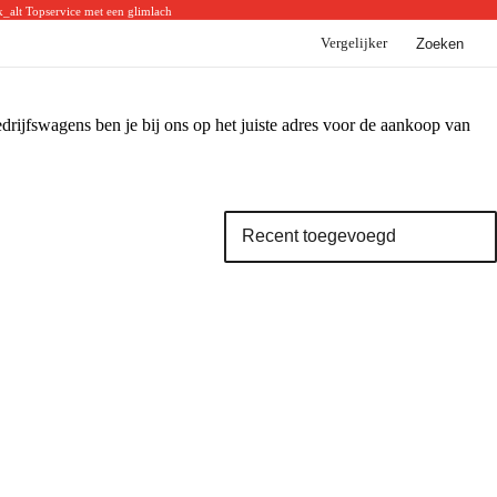
k_alt
Topservice met een glimlach
Vergelijker
Zoeken
BYD
BYD voorraad
BYD acties
ijfswagens ben je bij ons op het juiste adres voor de aankoop van
BYD modellen