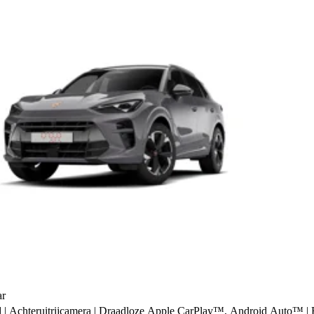
r
 | Achteruitrijcamera | Draadloze Apple CarPlay™, Android Auto™ | E