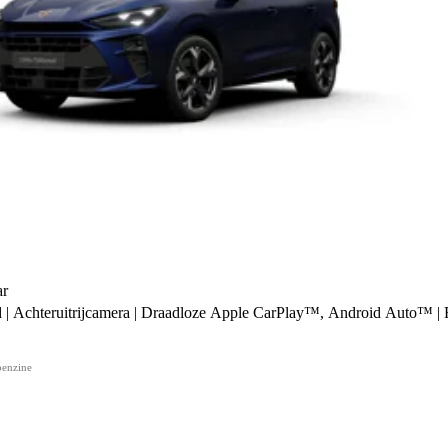
r
 | Achteruitrijcamera | Draadloze Apple CarPlay™, Android Auto™ | E
benzine