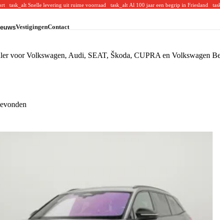
oort
task_alt
Snelle levering uit ruime voorraad
task_alt
Al 100 jaar een begrip in Friesland
tas
Vestigingen
Contact
ieuws
CUPRA
CUPRA voorraad
CUPRA acties
 dealer voor Volkswagen, Audi, SEAT, Škoda, CUPRA en Volkswagen Bedr
CUPRA modellen
Volkswagen Bedrijfswagens
VW Bedrijfswagens voorraad
VW Bedrijfswagens acties
VW Bedrijfswagens modellen
gevonden