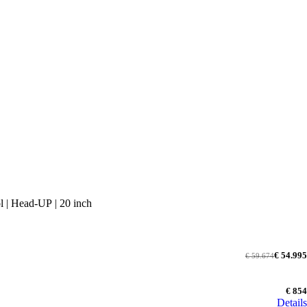
l | Head-UP | 20 inch
€ 54.995
€ 59.674
€ 854
Details