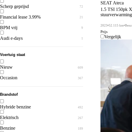
SEAT Ateca
Scherp geprijsd
72
1.5 TSI 150pk Xp
T-Roc
Q8 e-tron
30
1
stuurverwarming 
Financial lease 3.99%
21
Taigo
RS3
9
1
2023
52.115 km
Benz
BPM vrij
9
Tayron
RS5
Prijs
25
3
Vergelijk
Audi e-days
1
Tiguan
S5
39
2
Touareg
e-tron
4
2
Voertuig staat
Touran
e-tron GT
1
3
Nieuw
609
Transporter
14
Occasion
367
e-Transporter
5
Brandstof
up!
2
Hybride benzine
492
Elektrisch
267
Benzine
189