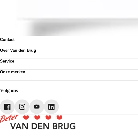
Contact
Contactformulier
Over Van den Brug
Vestigingen
Werken bij
Klanttevredenheid
Service
Over Van den Brug
Van den Brug account
Plan werkplaatsafspraak
MVO
Onze merken
Pechhulp
Partnerships
Volkswagen
Schadenet
Audi
Webshop
SEAT
Volg ons
Škoda
CUPRA
Volkswagen Bedrijfswagens