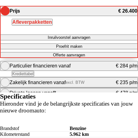
Prijs
€ 26.400
Afleverpakketten
Inruilvoorstel aanvragen
Proefrit maken
Offerte aanvragen
Particulier financieren vanaf
€ 284 p/m
Krediettabel
Zakelijk financieren vanaf
€ 235 p/m
excl. BTW
Maandbedrag berekenen
Private leasen vanaf*
€ 478 p/m
Specificaties
Maandbedrag berekenen
Hieronder vind je de belangrijkste specificaties van jouw
nieuwe droomauto:
Maandbedrag berekenen
Brandstof
Benzine
Kilometerstand
5.962 km