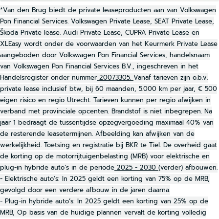
*Van den Brug biedt de private leaseproducten aan van Volkswagen
Pon Financial Services. Volkswagen Private Lease, SEAT Private Lease,
Škoda Private lease. Audi Private Lease, CUPRA Private Lease en
XLEasy wordt onder de voorwaarden van het Keurmerk Private Lease
aangeboden door Volkswagen Pon Financial Services, handelsnaam
van Volkswagen Pon Financial Services B.V., ingeschreven in het
Handelsregister onder nummer
20073305.
Vanaf tarieven zijn o.b.v.
private lease inclusief btw, bij 60 maanden, 5.000 km per jaar, € 500
eigen risico en regio Utrecht. Tarieven kunnen per regio afwijken in
verband met provinciale opcenten. Brandstof is niet inbegrepen. Na
jaar 1 bedraagt de tussentijdse opzegvergoeding maximaal 40% van
de resterende leasetermijnen. Afbeelding kan afwijken van de
werkelijkheid. Toetsing en registratie bij BKR te Tiel. De overheid gaat
de korting op de motorrijtuigenbelasting (MRB) voor elektrische en
plug-in hybride auto’s in de periode
2025 - 2030
(verder) afbouwen.
- Elektrische auto’s: In 2025 geldt een korting van 75% op de MRB,
gevolgd door een verdere afbouw in de jaren daarna.
- Plug-in hybride auto’s: In 2025 geldt een korting van 25% op de
MRB, Op basis van de huidige plannen vervalt de korting volledig