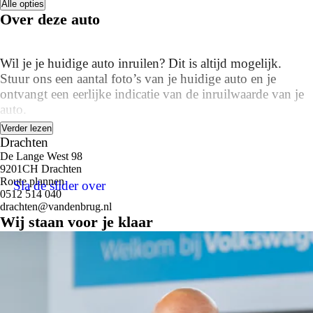
Alle opties
Over deze auto
Wil je je huidige auto inruilen? Dit is altijd mogelijk.
Stuur ons een aantal foto’s van je huidige auto en je
ontvangt een eerlijke indicatie van de inruilwaarde van je
auto.
Verder lezen
Het zijn de unieke kwaliteiten van een Volkswagen die
Drachten
zorgen dat hun berijders zo trouw zijn aan het merk. Dat
De Lange West 98
9201CH Drachten
blijkt ook weer bij deze Polo, met zijn doordachte
Route plannen
Sla de slider over
ontwerp en zijn hoogwaardige bouwkwaliteit. Niet voor
0512 514 040
niets is de vraag naar gebruikte Volkswagens zo groot,
drachten@vandenbrug.nl
want de kwaliteit staat ook na een aantal jaren nog buiten
Wij staan voor je klaar
kijf, zoals aan deze Polo duidelijk te zien is. De
aandrijving van deze auto komt voor rekening van een
pittige benzinemotor, in combinatie met een
handgeschakelde vijfversnellingsbak. Ook is de auto
voorzien van: 15 inch lichtmetalen velgen, LED
koplampen, in hoogte verstelbare passagiersstoel, extra