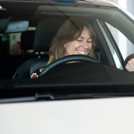
leasing, financiering, verzekering, onderhoud, service of
reparatie: onze specialisten staan klaar voor zowel
zakelijke als particuliere klanten.
Je kunt eenvoudig online contact opnemen of langskomen
bij een van onze vestigingen.
Onze advertenties zijn met grote zorg opgesteld, maar
hieraan kunnen geen rechten worden ontleend. Vertrouw
daarom niet alleen op deze informatie, maar controleer bij
aankoop de zaken die je beslissing zouden kunnen
beïnvloeden.