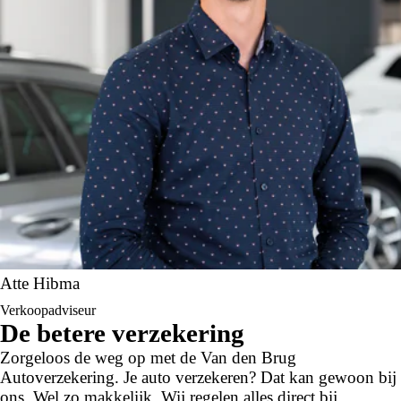
aankoop de zaken die je beslissing zouden kunnen
beïnvloeden.
Atte Hibma
Verkoopadviseur
De betere verzekering
Zorgeloos de weg op met de Van den Brug
Autoverzekering. Je auto verzekeren? Dat kan gewoon bij
ons. Wel zo makkelijk. Wij regelen alles direct bij