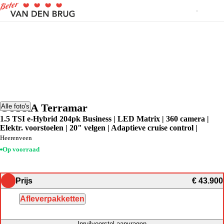
CUPRA Terramar
Alle foto's
1.5 TSI e-Hybrid 204pk Business | LED Matrix | 360 camera |
Elektr. voorstoelen | 20" velgen | Adaptieve cruise control |
Heerenveen
Op voorraad
Prijs
€ 43.900
Afleverpakketten
Inruilvoorstel aanvragen