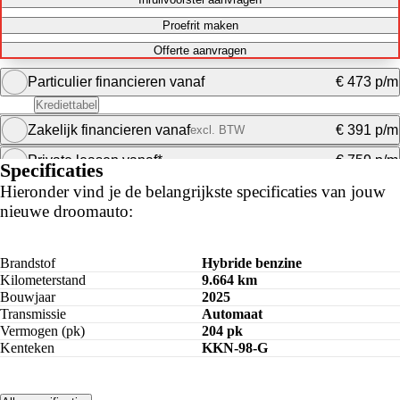
Proefrit maken
Offerte aanvragen
Particulier financieren vanaf
€ 473 p/m
Krediettabel
Zakelijk financieren vanaf
€ 391 p/m
excl. BTW
Maandbedrag berekenen
Private leasen vanaf*
€ 759 p/m
Specificaties
Maandbedrag berekenen
Hieronder vind je de belangrijkste specificaties van jouw
nieuwe droomauto:
Maandbedrag berekenen
Brandstof
Hybride benzine
Kilometerstand
9.664 km
Bouwjaar
2025
Transmissie
Automaat
Vermogen (pk)
204 pk
Kenteken
KKN-98-G