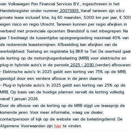
van Volkswagen Pon Financial Services B.V., ingeschreven in het
Handelsregister onder nummer
20073305.
Vanaf tarieven zijn o.b.v.
private lease inclusief btw, bij 60 maanden, 5.000 km per jaar, € 500
eigen risico en regio Utrecht. Tarieven kunnen per regio afwijken in
verband met provinciale opcenten. Brandstof is niet inbegrepen. Na
jaar 1 bedraagt de tussentijdse opzegvergoeding maximaal 40% van
de resterende leasetermijnen. Afbeelding kan afwijken van de
werkelijkheid. Toetsing en registratie bij BKR te Tiel. De overheid gaat
de korting op de motorrijtuigenbelasting (MRB) voor elektrische en
plug-in hybride auto’s in de periode
2025 - 2030
(verder) afbouwen.
- Elektrische auto’s: In 2025 geldt een korting van 75% op de MRB,
gevolgd door een verdere afbouw in de jaren daarna.
- Plug-in hybride auto’s: In 2025 geldt een korting van 25% op de
MRB, Op basis van de huidige plannen vervalt de korting volledig
vanaf 1 januari 2026.
Door de afbouw van de korting op de MRB stijgt uw leaseprijs de
komende jaren. Voor meer informatie, vraag uw dealer,
contactpersoon of kijk op de website van de belastingdienst. De
Algemene Voorwaarden zijn
hier
te vinden.