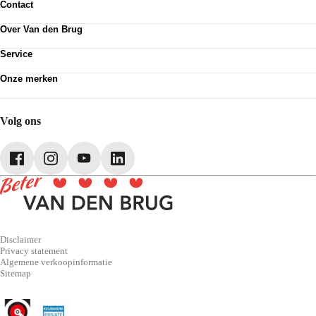
Contact
Contactformulier
Over Van den Brug
Vestigingen
Werken bij
Klanttevredenheid
Service
Over Van den Brug
Van den Brug account
Plan werkplaatsafspraak
MVO
Onze merken
Pechhulp
Partnerships
Volkswagen
Schadenet
Audi
Webshop
SEAT
Volg ons
Škoda
CUPRA
Volkswagen Bedrijfswagens
Disclaimer
Privacy statement
Algemene verkoopinformatie
Sitemap