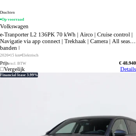
Drachten
Op voorraad
Volkswagen
e-Tranporter L2 136PK 70 kWh | Airco | Cruise control |
Navigatie via app connect | Trekhaak | Camera | All season
banden |
2026
15 km
Elektrisch
Prijs
€ 48.940
excl. BTW
Vergelijk
Details
Financial lease 3.99%