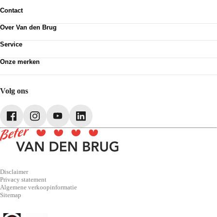
Contact
Contactformulier
Over Van den Brug
Vestigingen
Werken bij
Klanttevredenheid
Service
Over Van den Brug
Van den Brug account
Plan werkplaatsafspraak
MVO
Onze merken
Pechhulp
Partnerships
Volkswagen
Schadenet
Audi
Webshop
SEAT
Volg ons
Škoda
CUPRA
Volkswagen Bedrijfswagens
Disclaimer
Privacy statement
Algemene verkoopinformatie
Sitemap