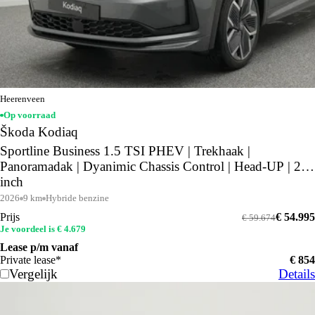
Heerenveen
Op voorraad
Škoda Kodiaq
Sportline Business 1.5 TSI PHEV | Trekhaak |
Panoramadak | Dyanimic Chassis Control | Head-UP | 20
inch
2026
9 km
Hybride benzine
Prijs
€ 54.995
€ 59.674
Je voordeel is € 4.679
Lease p/m vanaf
Private lease*
€ 854
Vergelijk
Details