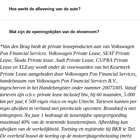
leeftijd en kilometerstand van je auto om een
eerlijke inruilwaarde te bepalen. Hiervoor kun je
Hoe werkt de aflevering van de auto?
foto's opsturen, maar je mag natuurlijk ook
Na aankoop zorgen wij ervoor dat je auto klaar is
gewoon langskomen met de auto die je in wilt
voor aflevering. Je kunt ervoor kiezen om de auto
ruilen.
op te halen bij een van onze vestigingen, maar we
Wat zijn de openingstijden van de showroom?
kunnen de auto ook overal in Nederland afleveren
Onze showrooms zijn geopend van maandag t/m
bij je thuis. Alles waar je rekening mee moet
zaterdag. De exacte openingstijden van de
*Van den Brug biedt de private leaseproducten aan van Volkswagen
houden en wat je zelf nog moet regelen, kun je
vestiging je wilt bezoeken vind je op:
Pon Financial Services. Volkswagen Private Lease, SEAT Private
vinden op onze
pagina met afleverinformatie
.
https://vandenbrug.nl/vestigingen
Lease, Škoda Private lease. Audi Private Lease, CUPRA Private
Lease en XLEasy wordt onder de voorwaarden van het Keurmerk
Private Lease aangeboden door Volkswagen Pon Financial Services,
handelsnaam van Volkswagen Pon Financial Services B.V.,
ingeschreven in het Handelsregister onder nummer 20073305. Vanaf
tarieven zijn o.b.v. private lease inclusief btw, bij 60 maanden, 5.000
km per jaar, € 500 eigen risico en regio Utrecht. Tarieven kunnen per
regio afwijken in verband met provinciale opcenten. Brandstof is niet
inbegrepen. Na jaar 1 bedraagt de tussentijdse opzegvergoeding
maximaal 40% van de resterende leasetermijnen. Afbeelding kan
afwijken van de werkelijkheid. Toetsing en registratie bij BKR te Tiel.
De overheid bouwt de korting op de motorrijtuigenbelasting (mrb)