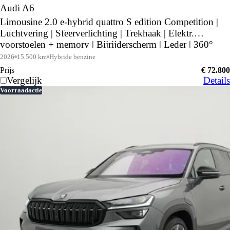
Audi A6
Limousine 2.0 e-hybrid quattro S edition Competition |
Luchtvering | Sfeerverlichting | Trekhaak | Elektr.
voorstoelen + memory | Bijrijderscherm | Leder | 360°
camera | Middernachtgroen |
2026
15.500 km
Hybride benzine
Prijs
€ 72.800
Vergelijk
Details
Voorraadactie