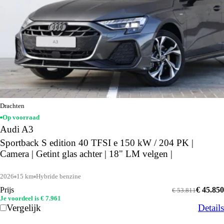
Drachten
Op voorraad
Audi A3
Sportback S edition 40 TFSI e 150 kW / 204 PK |
Camera | Getint glas achter | 18" LM velgen |
2026
15 km
Hybride benzine
Prijs
€ 45.850
€ 53.811
Je voordeel is € 7.961
Vergelijk
Details