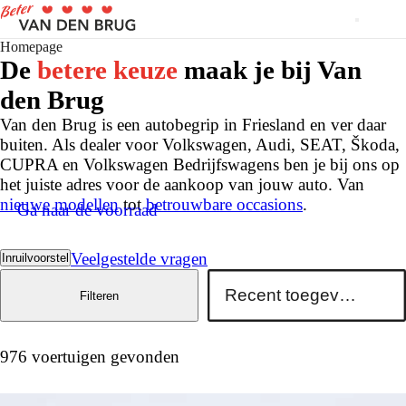
Homepage
De
betere keuze
maak je bij Van
den Brug
Van den Brug is een autobegrip in Friesland en ver daar
buiten. Als dealer voor Volkswagen, Audi, SEAT, Škoda,
CUPRA en Volkswagen Bedrijfswagens ben je bij ons op
het juiste adres voor de aankoop van jouw auto. Van
nieuwe modellen
tot
betrouwbare occasions
.
Ga naar de voorraad
Veelgestelde vragen
Inruilvoorstel
Filteren
976 voertuigen gevonden