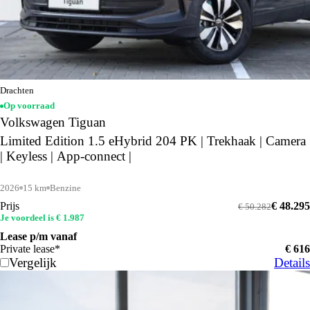
Drachten
Op voorraad
Volkswagen Tiguan
Limited Edition 1.5 eHybrid 204 PK | Trekhaak | Camera
| Keyless | App-connect |
2026
15 km
Benzine
Prijs
€ 48.295
€ 50.282
Je voordeel is € 1.987
Lease p/m vanaf
Private lease*
€ 616
Vergelijk
Details