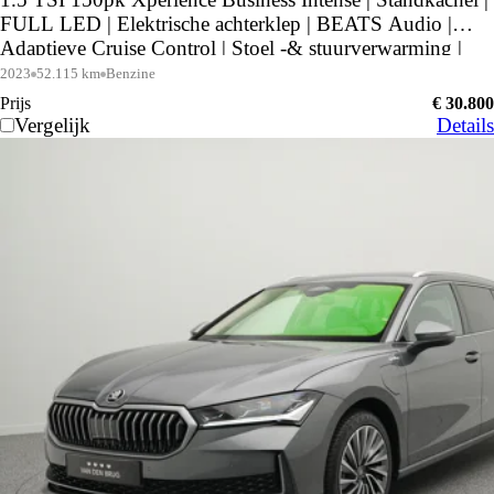
FULL LED | Elektrische achterklep | BEATS Audio |
Adaptieve Cruise Control | Stoel -& stuurverwarming |
Achteruitrijcamera |
2023
52.115 km
Benzine
Prijs
€ 30.800
Vergelijk
Details