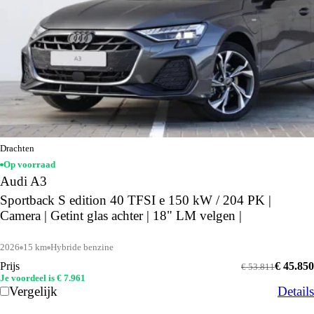
Drachten
Op voorraad
Audi A3
Sportback S edition 40 TFSI e 150 kW / 204 PK |
Camera | Getint glas achter | 18" LM velgen |
2026
15 km
Hybride benzine
Prijs
€ 45.850
€ 53.811
Je voordeel is € 7.961
Vergelijk
Details