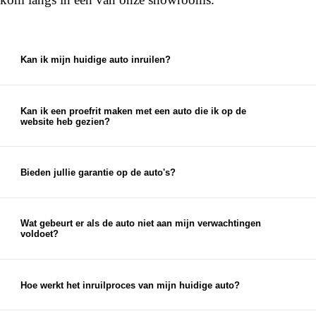
Kan ik mijn huidige auto inruilen?
Ja, bij ons kun je je huidige auto inruilen. We
bieden een eerlijke en marktconforme prijs voor je
auto, die je kunt gebruiken als aanbetaling voor je
Kan ik een proefrit maken met een auto die ik op de
website heb gezien?
nieuwe auto.
Ja, je kunt een proefrit inplannen met elke auto die
je op onze website ziet staan. Je kunt je proefrit
eenvoudig inplannen via de chat op onze website
Bieden jullie garantie op de auto's?
of via de knop 'proefrit maken' bij de auto op onze
Ja, op al onze auto's bieden wij garantieopties aan.
website. Uiteraard kun je ook telefonisch een
Naast eventuele fabrieksgarantie en wettelijke
afspraak voor een proefrit inplannen.
garantie bieden we garantie- en afleverpakketten
Wat gebeurt er als de auto niet aan mijn verwachtingen
voldoet?
aan, waardoor je zorgeloos geniet van je nieuwe
Als de auto niet aan je verwachtingen voldoet,
auto.
neem dan zo snel mogelijk contact met ons op. We
streven altijd naar 100% klanttevredenheid en
Hoe werkt het inruilproces van mijn huidige auto?
zullen ons best doen om een passende oplossing te
Bij het inruilen van je auto bekijken we de staat,
vinden.