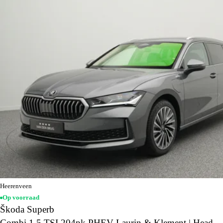
Heerenveen
Op voorraad
Škoda Superb
Combi 1.5 TSI 204pk PHEV Laurin & Klement | Head-