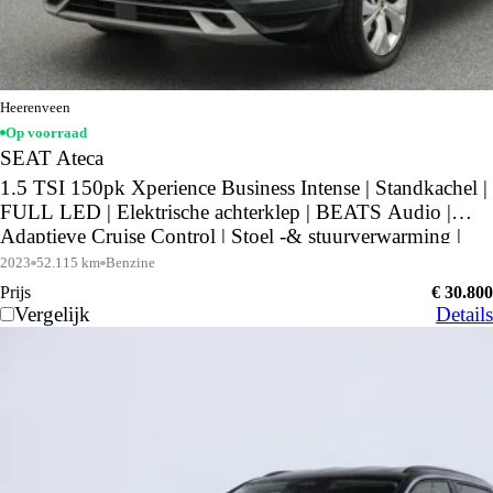
Heerenveen
Op voorraad
SEAT Ateca
1.5 TSI 150pk Xperience Business Intense | Standkachel |
FULL LED | Elektrische achterklep | BEATS Audio |
Adaptieve Cruise Control | Stoel -& stuurverwarming |
Achteruitrijcamera |
2023
52.115 km
Benzine
Prijs
€ 30.800
Vergelijk
Details