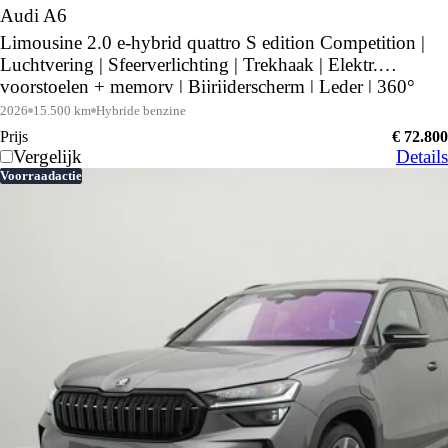
Audi A6
Limousine 2.0 e-hybrid quattro S edition Competition |
Luchtvering | Sfeerverlichting | Trekhaak | Elektr.
voorstoelen + memory | Bijrijderscherm | Leder | 360°
camera | Middernachtgroen |
2026
15.500 km
Hybride benzine
Prijs
€ 72.800
Vergelijk
Details
Voorraadactie