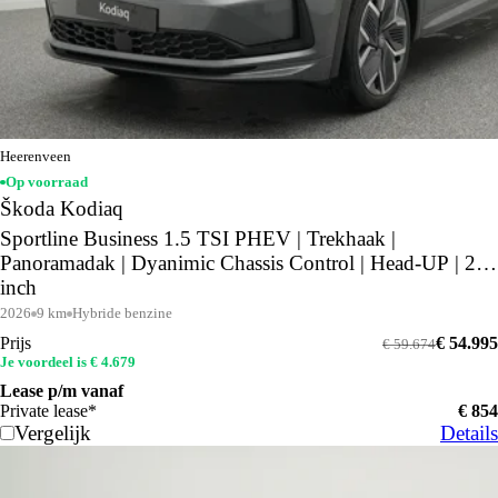
Heerenveen
Op voorraad
Škoda Kodiaq
Sportline Business 1.5 TSI PHEV | Trekhaak |
Panoramadak | Dyanimic Chassis Control | Head-UP | 20
inch
2026
9 km
Hybride benzine
Prijs
€ 54.995
€ 59.674
Je voordeel is € 4.679
Lease p/m vanaf
Private lease*
€ 854
Vergelijk
Details