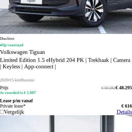
Drachten
Op voorraad
Volkswagen Tiguan
Limited Edition 1.5 eHybrid 204 PK | Trekhaak | Camera
| Keyless | App-connect |
2026
15 km
Benzine
Prijs
€ 48.295
€ 50.282
Je voordeel is € 1.987
Lease p/m vanaf
Private lease*
€ 616
Vergelijk
Details