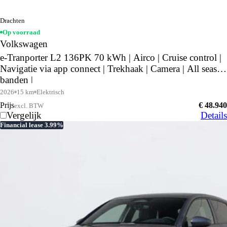
Drachten
Op voorraad
Volkswagen
e-Tranporter L2 136PK 70 kWh | Airco | Cruise control |
Navigatie via app connect | Trekhaak | Camera | All season
banden |
2026
15 km
Elektrisch
Prijs
€ 48.940
excl. BTW
Vergelijk
Details
Financial lease 3.99%