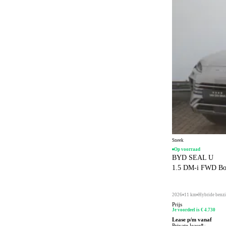
Automatisch noodremsysteem
66
Automatische dimlichten
38
Bandenspanningscontrole
63
Bestuurdersstoel in hoogte verstelbaar
15
Bochtenverlichting
1
Botspreventiesysteem
66
Botswaarschuwingsysteem
60
Climate control
45
Connected services
66
Sneek
Op voorraad
Dakrails
BYD SEAL U
37
1.5 DM-i FWD Boost
Dakspoiler
2
Dodehoeksignalering
60
2026
11 km
Hybride benz
Prijs
Draadloos opladen mobiele telefoon
55
Je voordeel is € 4.730
Lease p/m vanaf
ESP
60
Private lease*