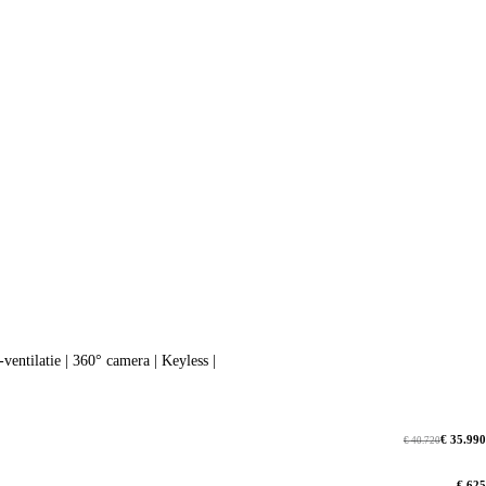
ntilatie | 360° camera | Keyless |
€ 35.990
€ 40.720
€ 625