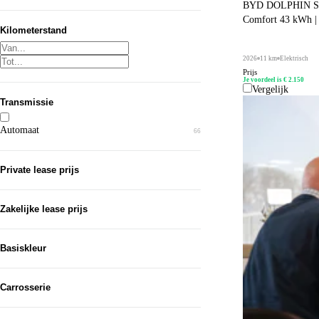
BYD DOLPHIN 
Comfort 43 kWh | 
Kilometerstand
2026
11 km
Elektrisch
Prijs
Je voordeel is € 2.150
Vergelijk
Transmissie
Automaat
66
Private lease prijs
Zakelijke lease prijs
Basiskleur
Grijs
27
Carrosserie
Zwart
23
SUV
41