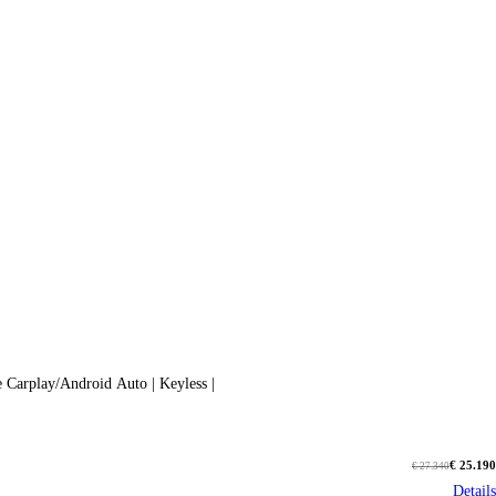
 Carplay/Android Auto | Keyless |
€ 25.190
€ 27.340
Details