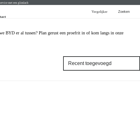
ervice met een glimlach
Vergelijker
Zoeken
tact
BYD
BYD voorraad
BYD acties
BYD modellen
e BYD er al tussen? Plan gerust een proefrit in of kom langs in onze