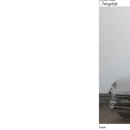
Vergelijk
Elektrisch bedienbaar dakraam
5
Elektrisch bedienbare achterklep
27
Elektrisch bedienbare ramen achter
41
Elektrisch bedienbare ramen voor
41
Elektrisch bedienbare ramen voor en achter
25
Elektrisch inklapbare buitenspiegels
63
Elektrisch verstelbare bestuurdersstoel
37
Elektrisch verstelbare bestuurdersstoel met
21
geheugen
Elektrisch verstelbare buitenspiegels
66
Elektrisch verstelbare passagiersstoel
37
Elektrisch verstelbare voorstoelen
37
Elektronische remkrachtverdeling
53
Gelimiteerd slipdifferentieel
Sneek
2