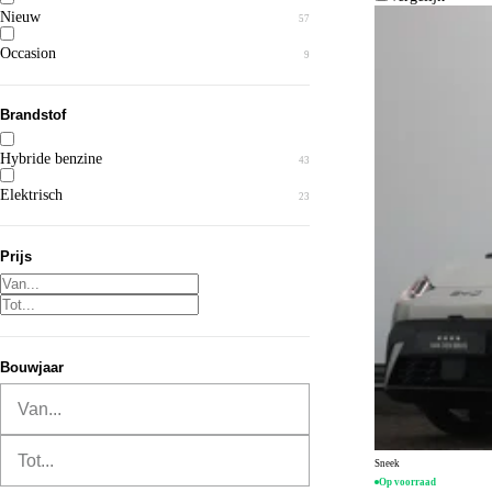
Nieuw
57
Occasion
9
Brandstof
Hybride benzine
43
Elektrisch
23
Prijs
Werken bij
Bouwjaar
Kom jij werken bij Van den Brug? Bekijk onze vacatures.
Vacatures bekijken
Van...
Tot...
Sneek
Op voorraad