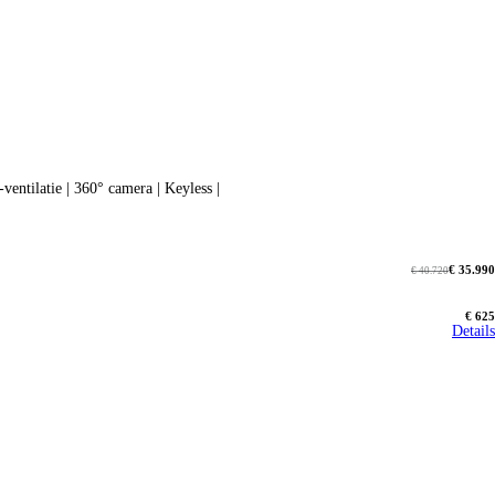
ntilatie | 360° camera | Keyless |
€ 35.990
€ 40.720
€ 625
Details