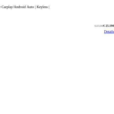
 Carplay/Android Auto | Keyless |
€ 25.190
€ 27.340
Details