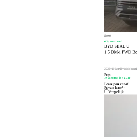
Adaptief schokdempingssysteem
5
Adaptieve bochtenverlichting
1
Adaptive cruise control
66
Sneek
Airbag bestuurder
66
Op voorraad
BYD SEAL U
Airbag passagier
66
1.5 DM-i FWD Boost
Airconditioning
6
2026
10 km
Hybride benz
Alarmsysteem
66
Prijs
Je voordeel is € 4.730
Alarmsysteem klasse I
66
Lease p/m vanaf
Private lease*
Android Auto
66
Vergelijk
Anti-slipregeling
54
Antiblokkeersysteem
66
Apple CarPlay
66
Automatisch dimmende binnenspiegel
37