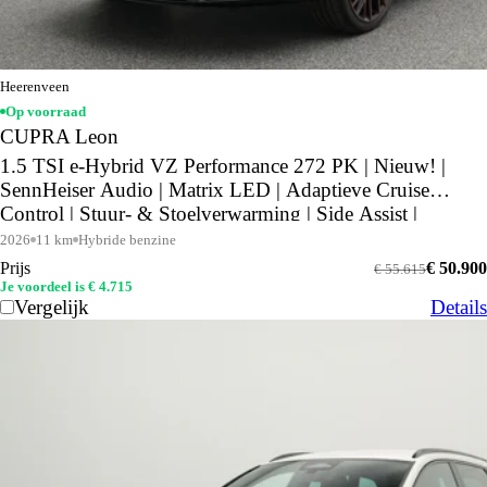
Heerenveen
Op voorraad
CUPRA Leon
1.5 TSI e-Hybrid VZ Performance 272 PK | Nieuw! |
SennHeiser Audio | Matrix LED | Adaptieve Cruise
Control | Stuur- & Stoelverwarming | Side Assist |
2026
11 km
Hybride benzine
Prijs
€ 50.900
€ 55.615
Je voordeel is € 4.715
Vergelijk
Details