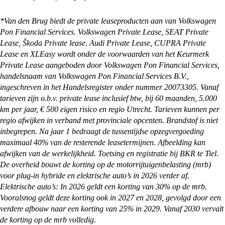
kunnen de auto ook overal in Nederland afleveren
Onze showrooms zijn geopend van maandag t/m
bij je thuis. Alles waar je rekening mee moet
zaterdag. De exacte openingstijden van de
*Van den Brug biedt de private leaseproducten aan van Volkswagen
houden en wat je zelf nog moet regelen, kun je
vestiging je wilt bezoeken vind je op:
Pon Financial Services. Volkswagen Private Lease, SEAT Private
vinden op onze
pagina met afleverinformatie
.
https://vandenbrug.nl/vestigingen
Lease, Škoda Private lease. Audi Private Lease, CUPRA Private
Lease en XLEasy wordt onder de voorwaarden van het Keurmerk
Private Lease aangeboden door Volkswagen Pon Financial Services,
handelsnaam van Volkswagen Pon Financial Services B.V.,
ingeschreven in het Handelsregister onder nummer 20073305. Vanaf
tarieven zijn o.b.v. private lease inclusief btw, bij 60 maanden, 5.000
km per jaar, € 500 eigen risico en regio Utrecht. Tarieven kunnen per
regio afwijken in verband met provinciale opcenten. Brandstof is niet
inbegrepen. Na jaar 1 bedraagt de tussentijdse opzegvergoeding
maximaal 40% van de resterende leasetermijnen. Afbeelding kan
afwijken van de werkelijkheid. Toetsing en registratie bij BKR te Tiel.
De overheid bouwt de korting op de motorrijtuigenbelasting (mrb)
voor plug-in hybride en elektrische auto’s in 2026 verder af.
Elektrische auto’s: In 2026 geldt een korting van 30% op de mrb.
Vooralsnog geldt deze korting ook in 2027 en 2028, gevolgd door een
verdere afbouw naar een korting van 25% in 2029. Vanaf 2030 vervalt
de korting op de mrb volledig.