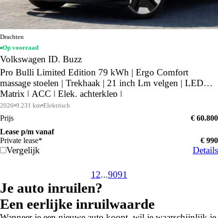
Drachten
Op voorraad
Volkswagen ID. Buzz
Pro Bulli Limited Edition 79 kWh | Ergo Comfort
massage stoelen | Trekhaak | 21 inch Lm velgen | LED
Matrix | ACC | Elek. achterklep |
2026
9.231 km
Elektrisch
Prijs
€ 60.800
Lease p/m vanaf
Private lease*
€ 990
Vergelijk
Details
1
2
...
90
91
Je auto inruilen?
Een eerlijke inruilwaarde
Wanneer je een nieuwe auto koopt, wil je waarschijnlijk je