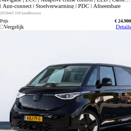
| App-connect | Stoelverwarming | PDC | Afneembare
Trekhaak | Dakrails |
2018
65.339 km
Benzine
Prijs
€ 24.900
Vergelijk
Details