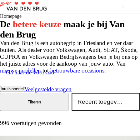
Homepage
De
betere keuze
maak je bij Van
den Brug
Van den Brug is een autobegrip in Friesland en ver daar
buiten. Als dealer voor Volkswagen, Audi, SEAT, Škoda,
CUPRA en Volkswagen Bedrijfswagens ben je bij ons op
het juiste adres voor de aankoop van jouw auto. Van
nieuwe modellen
tot
betrouwbare occasions
.
Ga naar de voorraad
Veelgestelde vragen
Inruilvoorstel
Filteren
996 voertuigen gevonden