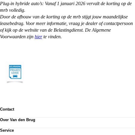
Plug-in hybride auto’s: Vanaf 1 januari 2026 vervalt de korting op de
mrb volledig.
Door de afbouw van de korting op de mrb stijgt jouw maandelijkse
leasebedrag. Voor meer informatie, vraag je dealer of contactpersoon
of kijk op de website van de Belastingdienst. De Algemene
Voorwaarden zijn
hier
te vinden.
Contact
Contactformulier
Over Van den Brug
Vestigingen
Werken bij
Klanttevredenheid
Service
Over Van den Brug
Van den Brug account