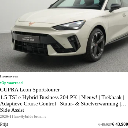
Heerenveen
Op voorraad
CUPRA Leon Sportstourer
1.5 TSI e-Hybrid Business 204 PK | Nieuw! | Trekhaak |
Adaptieve Cruise Control | Stuur- & Stoelverwarming |
Side Assist |
2026
11 km
Hybride benzine
Prijs
€ 43.900
€ 48.027