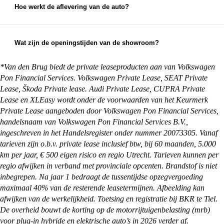
eerlijke inruilwaarde te bepalen. Hiervoor kun je
Hoe werkt de aflevering van de auto?
foto's opsturen, maar je mag natuurlijk ook
Na aankoop zorgen wij ervoor dat je auto klaar is
gewoon langskomen met de auto die je in wilt
voor aflevering. Je kunt ervoor kiezen om de auto
ruilen.
op te halen bij een van onze vestigingen, maar we
Wat zijn de openingstijden van de showroom?
kunnen de auto ook overal in Nederland afleveren
Onze showrooms zijn geopend van maandag t/m
bij je thuis. Alles waar je rekening mee moet
zaterdag. De exacte openingstijden van de
*Van den Brug biedt de private leaseproducten aan van Volkswagen
houden en wat je zelf nog moet regelen, kun je
vestiging je wilt bezoeken vind je op:
Pon Financial Services. Volkswagen Private Lease, SEAT Private
vinden op onze
pagina met afleverinformatie
.
https://vandenbrug.nl/vestigingen
Lease, Škoda Private lease. Audi Private Lease, CUPRA Private
Lease en XLEasy wordt onder de voorwaarden van het Keurmerk
Private Lease aangeboden door Volkswagen Pon Financial Services,
handelsnaam van Volkswagen Pon Financial Services B.V.,
ingeschreven in het Handelsregister onder nummer 20073305. Vanaf
tarieven zijn o.b.v. private lease inclusief btw, bij 60 maanden, 5.000
km per jaar, € 500 eigen risico en regio Utrecht. Tarieven kunnen per
regio afwijken in verband met provinciale opcenten. Brandstof is niet
inbegrepen. Na jaar 1 bedraagt de tussentijdse opzegvergoeding
maximaal 40% van de resterende leasetermijnen. Afbeelding kan
afwijken van de werkelijkheid. Toetsing en registratie bij BKR te Tiel.
De overheid bouwt de korting op de motorrijtuigenbelasting (mrb)
voor plug-in hybride en elektrische auto’s in 2026 verder af.