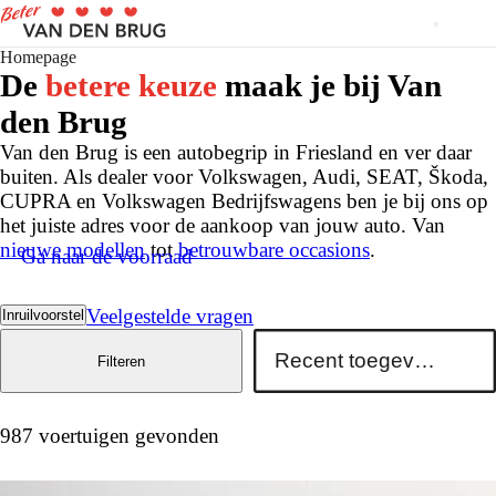
Homepage
De
betere keuze
maak je bij Van
den Brug
Van den Brug is een autobegrip in Friesland en ver daar
buiten. Als dealer voor Volkswagen, Audi, SEAT, Škoda,
CUPRA en Volkswagen Bedrijfswagens ben je bij ons op
het juiste adres voor de aankoop van jouw auto. Van
nieuwe modellen
tot
betrouwbare occasions
.
Ga naar de voorraad
Veelgestelde vragen
Inruilvoorstel
Filteren
987 voertuigen gevonden