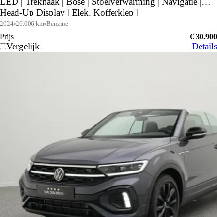
LED | Trekhaak | Bose | Stoelverwarming | Navigatie |
Head-Up Display | Elek. Kofferklep |
2024
26.006 km
Benzine
Prijs
€ 30.900
Vergelijk
Details