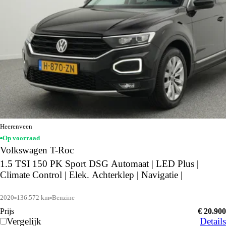
Heerenveen
Op voorraad
Volkswagen T-Roc
1.5 TSI 150 PK Sport DSG Automaat | LED Plus |
Climate Control | Elek. Achterklep | Navigatie |
2020
136.572 km
Benzine
Prijs
€ 20.900
Vergelijk
Details