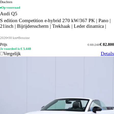
Drachten
Op voorraad
Audi Q5
S edition Competition e-hybrid 270 kW/367 PK | Pano |
21inch | Bijrijdersscherm | Trekhaak | Leder dinamica |
2026
30 km
Benzine
Prijs
€ 82.800
€ 88.248
Je voordeel is € 5.448
Vergelijk
Details