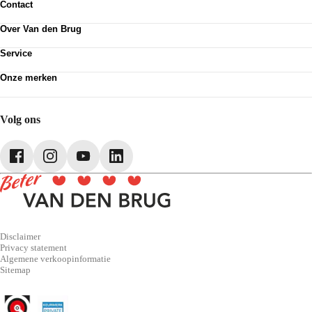
Contact
Contactformulier
Over Van den Brug
Vestigingen
Werken bij
Klanttevredenheid
Service
Over Van den Brug
Van den Brug account
Plan werkplaatsafspraak
MVO
Onze merken
Pechhulp
Partnerships
Volkswagen
Schadenet
Audi
Webshop
SEAT
Volg ons
Škoda
CUPRA
Volkswagen Bedrijfswagens
Disclaimer
Privacy statement
Algemene verkoopinformatie
Sitemap