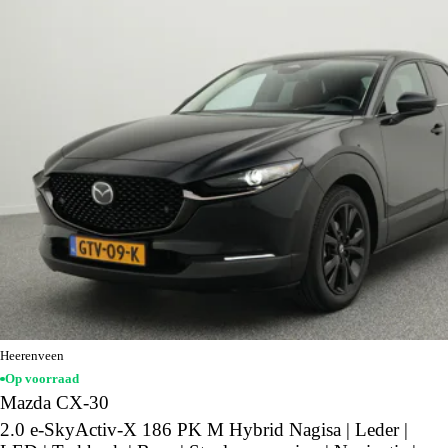
Heerenveen
Op voorraad
Mazda CX-30
2.0 e-SkyActiv-X 186 PK M Hybrid Nagisa | Leder |