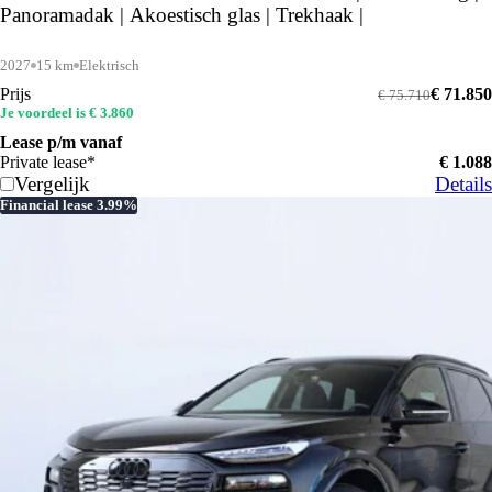
Panoramadak | Akoestisch glas | Trekhaak |
2027
15 km
Elektrisch
Prijs
€ 71.850
€ 75.710
Je voordeel is € 3.860
Lease p/m vanaf
Private lease*
€ 1.088
Vergelijk
Details
Financial lease 3.99%