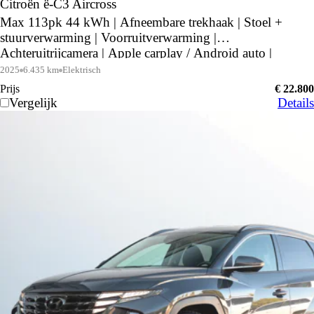
Citroën ë-C3 Aircross
Max 113pk 44 kWh | Afneembare trekhaak | Stoel +
stuurverwarming | Voorruitverwarming |
Achteruitrijcamera | Apple carplay / Android auto |
2025
6.435 km
Elektrisch
Prijs
€ 22.800
Vergelijk
Details