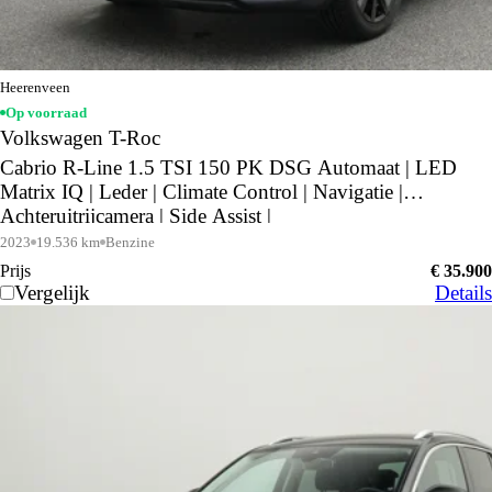
Heerenveen
Op voorraad
Volkswagen T-Roc
Cabrio R-Line 1.5 TSI 150 PK DSG Automaat | LED
Matrix IQ | Leder | Climate Control | Navigatie |
Achteruitrijcamera | Side Assist |
2023
19.536 km
Benzine
Prijs
€ 35.900
Vergelijk
Details