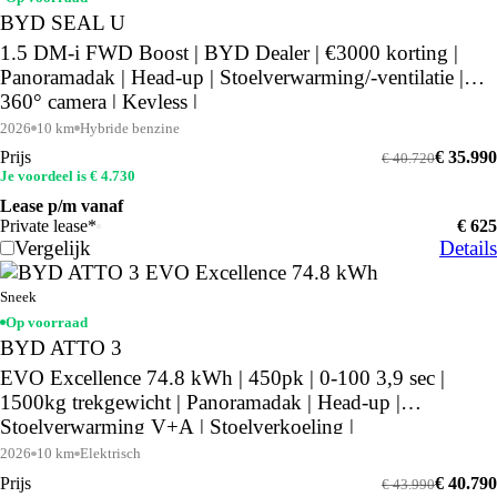
BYD SEAL U
1.5 DM-i FWD Boost | BYD Dealer | €3000 korting |
Panoramadak | Head-up | Stoelverwarming/-ventilatie |
360° camera | Keyless |
2026
10 km
Hybride benzine
Prijs
€ 35.990
€ 40.720
Je voordeel is € 4.730
Lease p/m vanaf
Private lease*
€ 625
Vergelijk
Details
Sneek
Op voorraad
BYD ATTO 3
EVO Excellence 74.8 kWh | 450pk | 0-100 3,9 sec |
1500kg trekgewicht | Panoramadak | Head-up |
Stoelverwarming V+A | Stoelverkoeling |
2026
10 km
Elektrisch
Prijs
€ 40.790
€ 43.990