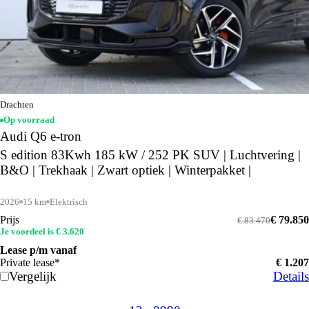
Drachten
Op voorraad
Audi Q6 e-tron
S edition 83Kwh 185 kW / 252 PK SUV | Luchtvering |
B&O | Trekhaak | Zwart optiek | Winterpakket |
2026
15 km
Elektrisch
Prijs
€ 79.850
€ 83.470
Je voordeel is € 3.620
Lease p/m vanaf
Private lease*
€ 1.207
Vergelijk
Details