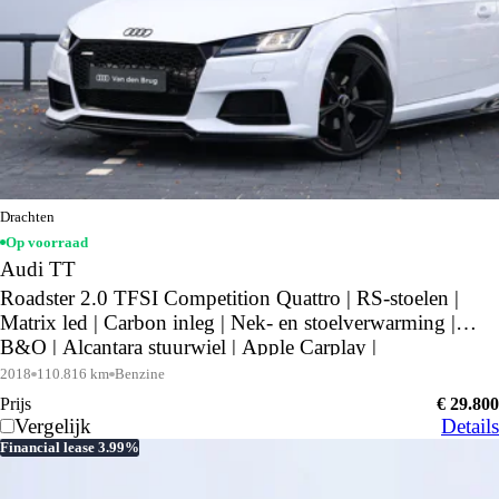
Drachten
Op voorraad
Audi TT
Roadster 2.0 TFSI Competition Quattro | RS-stoelen |
Matrix led | Carbon inleg | Nek- en stoelverwarming |
B&O | Alcantara stuurwiel | Apple Carplay |
Achteruitrijcamera |
2018
110.816 km
Benzine
Prijs
€ 29.800
Vergelijk
Details
Financial lease 3.99%