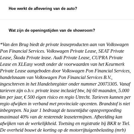
leeftijd en kilometerstand van je auto om een
eerlijke inruilwaarde te bepalen. Hiervoor kun je
Hoe werkt de aflevering van de auto?
foto's opsturen, maar je mag natuurlijk ook
Na aankoop zorgen wij ervoor dat je auto klaar is
gewoon langskomen met de auto die je in wilt
voor aflevering. Je kunt ervoor kiezen om de auto
ruilen.
op te halen bij een van onze vestigingen, maar we
Wat zijn de openingstijden van de showroom?
kunnen de auto ook overal in Nederland afleveren
Onze showrooms zijn geopend van maandag t/m
bij je thuis. Alles waar je rekening mee moet
zaterdag. De exacte openingstijden van de
*Van den Brug biedt de private leaseproducten aan van Volkswagen
houden en wat je zelf nog moet regelen, kun je
vestiging je wilt bezoeken vind je op:
Pon Financial Services. Volkswagen Private Lease, SEAT Private
vinden op onze
pagina met afleverinformatie
.
https://vandenbrug.nl/vestigingen
Lease, Škoda Private lease. Audi Private Lease, CUPRA Private
Lease en XLEasy wordt onder de voorwaarden van het Keurmerk
Private Lease aangeboden door Volkswagen Pon Financial Services,
handelsnaam van Volkswagen Pon Financial Services B.V.,
ingeschreven in het Handelsregister onder nummer 20073305. Vanaf
tarieven zijn o.b.v. private lease inclusief btw, bij 60 maanden, 5.000
km per jaar, € 500 eigen risico en regio Utrecht. Tarieven kunnen per
regio afwijken in verband met provinciale opcenten. Brandstof is niet
inbegrepen. Na jaar 1 bedraagt de tussentijdse opzegvergoeding
maximaal 40% van de resterende leasetermijnen. Afbeelding kan
afwijken van de werkelijkheid. Toetsing en registratie bij BKR te Tiel.
De overheid bouwt de korting op de motorrijtuigenbelasting (mrb)