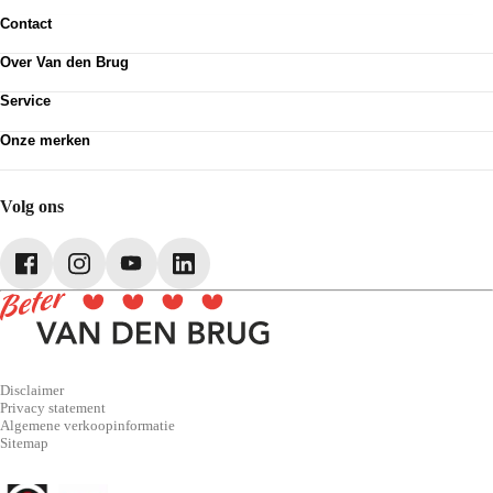
Contact
Contactformulier
Over Van den Brug
Vestigingen
Werken bij
Klanttevredenheid
Service
Over Van den Brug
Van den Brug account
Plan werkplaatsafspraak
MVO
Onze merken
Pechhulp
Partnerships
Volkswagen
Schadenet
Audi
Webshop
SEAT
Volg ons
Škoda
CUPRA
Volkswagen Bedrijfswagens
Disclaimer
Privacy statement
Algemene verkoopinformatie
Sitemap