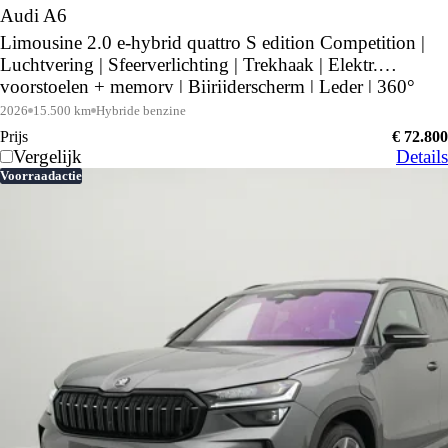
Audi A6
Limousine 2.0 e-hybrid quattro S edition Competition |
Luchtvering | Sfeerverlichting | Trekhaak | Elektr.
voorstoelen + memory | Bijrijderscherm | Leder | 360°
camera | Middernachtgroen |
2026
15.500 km
Hybride benzine
Prijs
€ 72.800
Vergelijk
Details
Voorraadactie