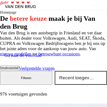
Homepage
De
betere keuze
maak je bij Van
den Brug
Van den Brug is een autobegrip in Friesland en ver daar
buiten. Als dealer voor Volkswagen, Audi, SEAT, Škoda,
CUPRA en Volkswagen Bedrijfswagens ben je bij ons op
het juiste adres voor de aankoop van jouw auto. Van
nieuwe modellen
tot
betrouwbare occasions
.
Ga naar de voorraad
Veelgestelde vragen
Inruilvoorstel
Filteren
976 voertuigen gevonden