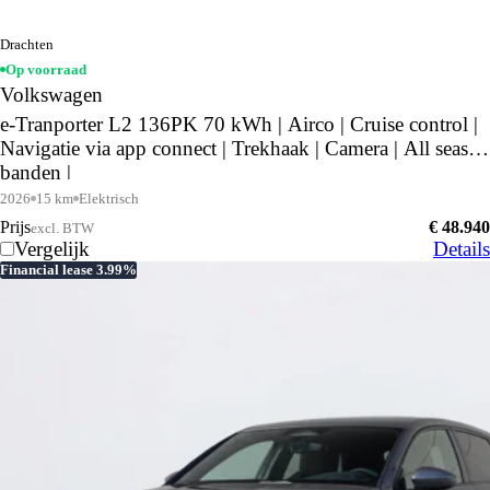
Drachten
Op voorraad
Volkswagen
e-Tranporter L2 136PK 70 kWh | Airco | Cruise control |
Navigatie via app connect | Trekhaak | Camera | All season
banden |
2026
15 km
Elektrisch
Prijs
€ 48.940
excl. BTW
Vergelijk
Details
Financial lease 3.99%