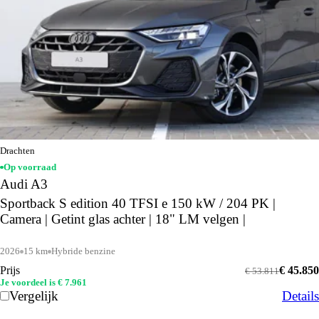
Drachten
Op voorraad
Audi A3
Sportback S edition 40 TFSI e 150 kW / 204 PK |
Camera | Getint glas achter | 18" LM velgen |
2026
15 km
Hybride benzine
Prijs
€ 45.850
€ 53.811
Je voordeel is € 7.961
Vergelijk
Details