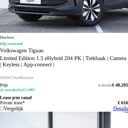
Drachten
Op voorraad
Volkswagen Tiguan
Limited Edition 1.5 eHybrid 204 PK | Trekhaak | Camera
| Keyless | App-connect |
2026
15 km
Benzine
Prijs
€ 48.295
€ 50.282
Je voordeel is € 1.987
Lease p/m vanaf
Private lease*
€ 616
Vergelijk
Details