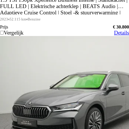
FULL LED | Elektrische achterklep | BEATS Audio |
Adaptieve Cruise Control | Stoel -& stuurverwarming |
Achteruitrijcamera |
2023
52.115 km
Benzine
Prijs
€ 30.800
Vergelijk
Details