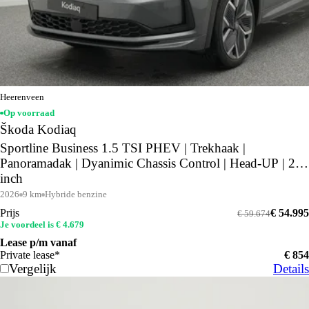
Heerenveen
Op voorraad
Škoda Kodiaq
Sportline Business 1.5 TSI PHEV | Trekhaak |
Panoramadak | Dyanimic Chassis Control | Head-UP | 20
inch
2026
9 km
Hybride benzine
Prijs
€ 54.995
€ 59.674
Je voordeel is € 4.679
Lease p/m vanaf
Private lease*
€ 854
Vergelijk
Details