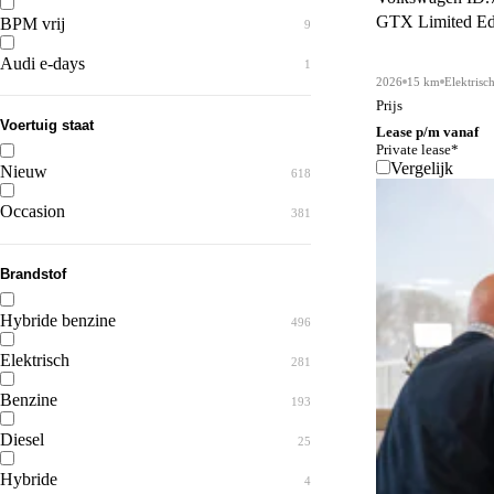
GTX Limited Edi
BPM vrij
9
Taigo
RS3
9
1
Audi e-days
1
Tayron
RS5
26
3
2026
15 km
Elektrisc
Prijs
Tiguan
S5
41
2
Voertuig staat
Lease p/m vanaf
Private lease*
Touareg
e-tron
4
1
Vergelijk
Nieuw
618
Touran
e-tron GT
1
3
Occasion
381
Transporter
14
Brandstof
e-Transporter
4
up!
2
Hybride benzine
496
Elektrisch
281
Benzine
193
Diesel
25
Hybride
4