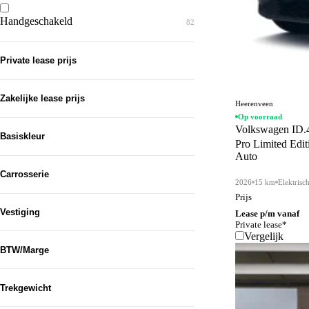
Handgeschakeld
82
Private lease prijs
Zakelijke lease prijs
Heerenveen
Op voorraad
Volkswagen ID.
Basiskleur
Pro Limited Edit
Auto
Grijs
321
Carrosserie
2026
15 km
Elektrisc
Zwart
281
Prijs
SUV
565
Vestiging
Lease p/m vanaf
Blauw
196
Private lease*
Hatchback
204
Vergelijk
Wit
Heerenveen
97
575
BTW/Marge
Stationwagon
125
Bruin
Drachten
31
252
Overig
BTW
37
889
Trekgewicht
Groen
Sneek
27
142
Bestelauto
Van...
Marge
26
110