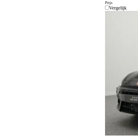
36
Prijs
Vergelijk
Achteruitrijcamera
728
Actieve rijstrookassistent
569
Actieve voetgangersbescherming
1
Adaptief schokdempingssysteem
142
Adaptieve bochtenverlichting
200
Adaptieve grootlichtassistent
254
Adaptive cruise control
882
Airbag bestuurder
678
Airbag passagier
678
Airconditioning
52
Airconditioning achter
284
Alarmsysteem
884