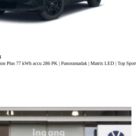
4
ion Plus 77 kWh accu 286 PK | Panoramadak | Matrix LED | Top Sport E
h