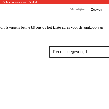
k_alt
Topservice met een glimlach
Vergelijker
Zoeken
BYD
BYD voorraad
BYD acties
ijfswagens ben je bij ons op het juiste adres voor de aankoop van
BYD modellen