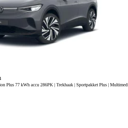
4
ion Plus 77 kWh accu 286PK | Trekhaak | Sportpakket Plus | Multime
h