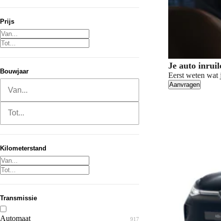
Prijs
Je auto inrui
Bouwjaar
Eerst weten wat j
Van...
Aanvragen
Tot...
Kilometerstand
Transmissie
Automaat
917