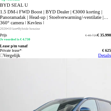
BYD SEAL U
1.5 DM-i FWD Boost | BYD Dealer | €3000 korting |
Panoramadak | Head-up | Stoelverwarming/-ventilatie |
360° camera | Keyless |
2026
10 km
Hybride benzine
Prijs
€ 35.990
€ 40.720
Je voordeel is € 4.730
Lease p/m vanaf
Private lease*
€ 625
Vergelijk
Details