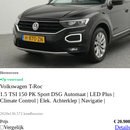
Heerenveen
Op voorraad
Volkswagen T-Roc
1.5 TSI 150 PK Sport DSG Automaat | LED Plus |
Climate Control | Elek. Achterklep | Navigatie |
2020
136.572 km
Benzine
Prijs
€ 20.900
Vergelijk
Details