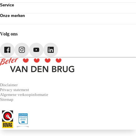
Werken bij
Klanttevredenheid
Service
Over Van den Brug
Van den Brug account
Plan werkplaatsafspraak
MVO
Onze merken
Pechhulp
Partnerships
Volkswagen
Schadenet
Audi
Webshop
SEAT
Volg ons
Škoda
CUPRA
Volkswagen Bedrijfswagens
Disclaimer
Privacy statement
Algemene verkoopinformatie
Sitemap