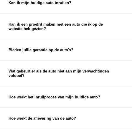
Kan ik mijn huidige auto inruilen?
Ja, bij ons kun je je huidige auto inruilen. We
bieden een eerlijke en marktconforme prijs voor je
auto, die je kunt gebruiken als aanbetaling voor je
Kan ik een proefrit maken met een auto die ik op de
website heb gezien?
nieuwe auto.
Ja, je kunt een proefrit inplannen met elke auto die
je op onze website ziet staan. Je kunt je proefrit
eenvoudig inplannen via de chat op onze website
Bieden jullie garantie op de auto's?
of via de knop 'proefrit maken' bij de auto op onze
Ja, op al onze auto's bieden wij garantieopties aan.
website. Uiteraard kun je ook telefonisch een
Naast eventuele fabrieksgarantie en wettelijke
afspraak voor een proefrit inplannen.
garantie bieden we garantie- en afleverpakketten
Wat gebeurt er als de auto niet aan mijn verwachtingen
voldoet?
aan, waardoor je zorgeloos geniet van je nieuwe
Als de auto niet aan je verwachtingen voldoet,
auto.
neem dan zo snel mogelijk contact met ons op. We
streven altijd naar 100% klanttevredenheid en
Hoe werkt het inruilproces van mijn huidige auto?
zullen ons best doen om een passende oplossing te
Bij het inruilen van je auto bekijken we de staat,
vinden.
leeftijd en kilometerstand van je auto om een
eerlijke inruilwaarde te bepalen. Hiervoor kun je
Hoe werkt de aflevering van de auto?
foto's opsturen, maar je mag natuurlijk ook
Na aankoop zorgen wij ervoor dat je auto klaar is
gewoon langskomen met de auto die je in wilt