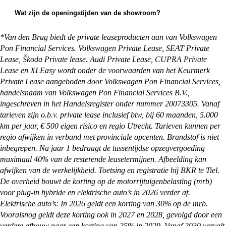
voor aflevering. Je kunt ervoor kiezen om de auto
ruilen.
op te halen bij een van onze vestigingen, maar we
Wat zijn de openingstijden van de showroom?
kunnen de auto ook overal in Nederland afleveren
Onze showrooms zijn geopend van maandag t/m
bij je thuis. Alles waar je rekening mee moet
zaterdag. De exacte openingstijden van de
*Van den Brug biedt de private leaseproducten aan van Volkswagen
houden en wat je zelf nog moet regelen, kun je
vestiging je wilt bezoeken vind je op:
Pon Financial Services. Volkswagen Private Lease, SEAT Private
vinden op onze
pagina met afleverinformatie
.
https://vandenbrug.nl/vestigingen
Lease, Škoda Private lease. Audi Private Lease, CUPRA Private
Lease en XLEasy wordt onder de voorwaarden van het Keurmerk
Private Lease aangeboden door Volkswagen Pon Financial Services,
handelsnaam van Volkswagen Pon Financial Services B.V.,
ingeschreven in het Handelsregister onder nummer 20073305. Vanaf
tarieven zijn o.b.v. private lease inclusief btw, bij 60 maanden, 5.000
km per jaar, € 500 eigen risico en regio Utrecht. Tarieven kunnen per
regio afwijken in verband met provinciale opcenten. Brandstof is niet
inbegrepen. Na jaar 1 bedraagt de tussentijdse opzegvergoeding
maximaal 40% van de resterende leasetermijnen. Afbeelding kan
afwijken van de werkelijkheid. Toetsing en registratie bij BKR te Tiel.
De overheid bouwt de korting op de motorrijtuigenbelasting (mrb)
voor plug-in hybride en elektrische auto’s in 2026 verder af.
Elektrische auto’s: In 2026 geldt een korting van 30% op de mrb.
Vooralsnog geldt deze korting ook in 2027 en 2028, gevolgd door een
verdere afbouw naar een korting van 25% in 2029. Vanaf 2030 vervalt