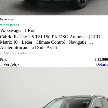
Heerenveen
Op voorraad
Volkswagen T-Roc
Cabrio R-Line 1.5 TSI 150 PK DSG Automaat | LED
Matrix IQ | Leder | Climate Control | Navigatie |
Achteruitrijcamera | Side Assist |
2023
19.536 km
Benzine
Prijs
€ 35.900
Vergelijk
Details