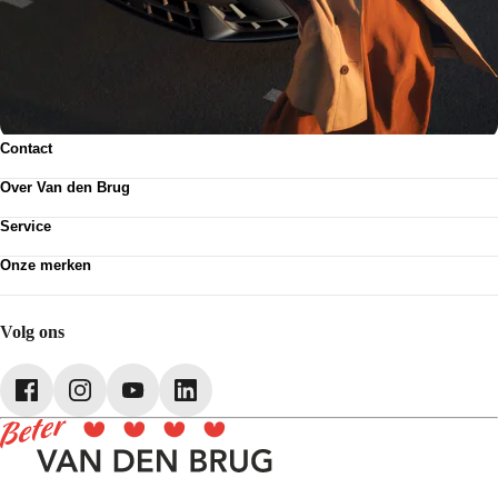
Contact
Contactformulier
Over Van den Brug
Vestigingen
Werken bij
Klanttevredenheid
Service
Over Van den Brug
Van den Brug account
Plan werkplaatsafspraak
MVO
Onze merken
Pechhulp
Partnerships
Volkswagen
Schadenet
Audi
Webshop
SEAT
Volg ons
Škoda
CUPRA
Volkswagen Bedrijfswagens