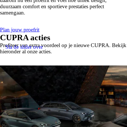
daarom nu een proefrit en voel hoe uniek design,
duurzaam comfort en sportieve prestaties perfect
samengaan.
Plan jouw proefrit
CUPRA acties
Profiteer van extra voordeel op je nieuwe CUPRA. Bekijk
Sla de slider over
hieronder al onze acties.