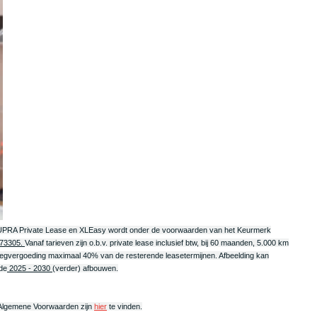
, CUPRA Private Lease en XLEasy wordt onder de voorwaarden van het Keurmerk
73305.
Vanaf tarieven zijn o.b.v. private lease inclusief btw, bij 60 maanden, 5.000 km
 opzegvergoeding maximaal 40% van de resterende leasetermijnen. Afbeelding kan
ode
2025 - 2030
(verder) afbouwen.
e Algemene Voorwaarden zijn
hier
te vinden.