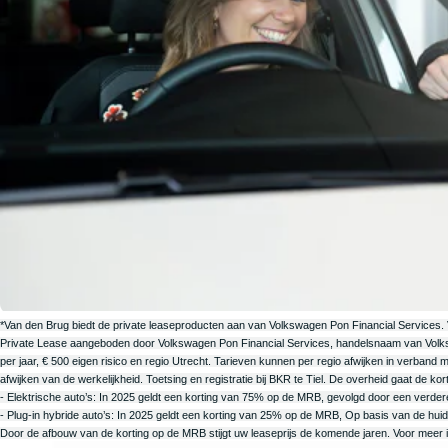
*Van den Brug biedt de private leaseproducten aan van Volkswagen Pon Financial Services
Private Lease aangeboden door Volkswagen Pon Financial Services, handelsnaam van Volks
per jaar, € 500 eigen risico en regio Utrecht. Tarieven kunnen per regio afwijken in verban
afwijken van de werkelijkheid. Toetsing en registratie bij BKR te Tiel. De overheid gaat de ko
- Elektrische auto’s: In 2025 geldt een korting van 75% op de MRB, gevolgd door een verder
- Plug-in hybride auto’s: In 2025 geldt een korting van 25% op de MRB, Op basis van de huidi
Door de afbouw van de korting op de MRB stijgt uw leaseprijs de komende jaren. Voor meer i