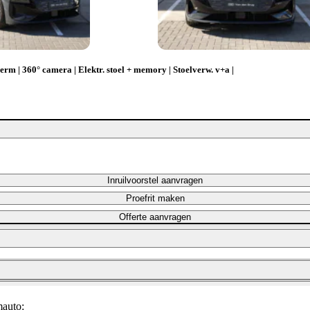
rm | 360° camera | Elektr. stoel + memory | Stoelverw. v+a |
Inruilvoorstel aanvragen
Proefrit maken
Offerte aanvragen
Maandbedrag berekenen
Maandbedrag berekenen
mauto: