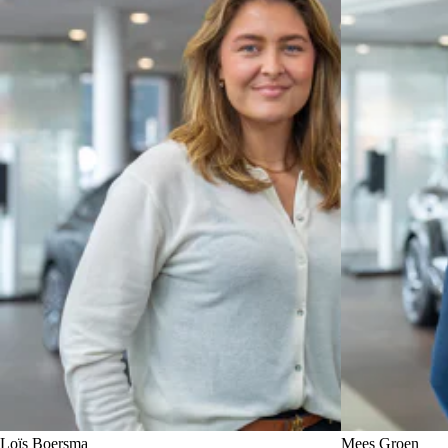
Loïs Boersma
Mees Groen