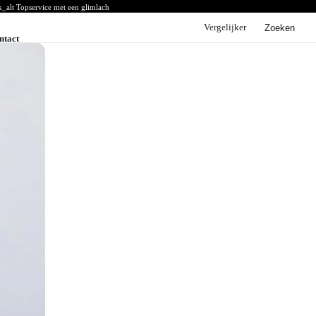
k_alt
Topservice met een glimlach
Vergelijker
Zoeken
ntact
BYD
BYD voorraad
BYD acties
BYD modellen