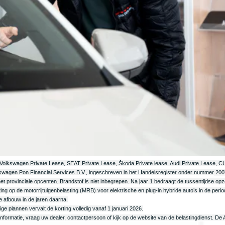
. Volkswagen Private Lease, SEAT Private Lease, Škoda Private lease. Audi Private Lease
wagen Pon Financial Services B.V., ingeschreven in het Handelsregister onder nummer
200
d met provinciale opcenten. Brandstof is niet inbegrepen. Na jaar 1 bedraagt de tussentijdse
rting op de motorrijtuigenbelasting (MRB) voor elektrische en plug-in hybride auto’s in de peri
e afbouw in de jaren daarna.
ge plannen vervalt de korting volledig vanaf 1 januari 2026.
nformatie, vraag uw dealer, contactpersoon of kijk op de website van de belastingdienst. D