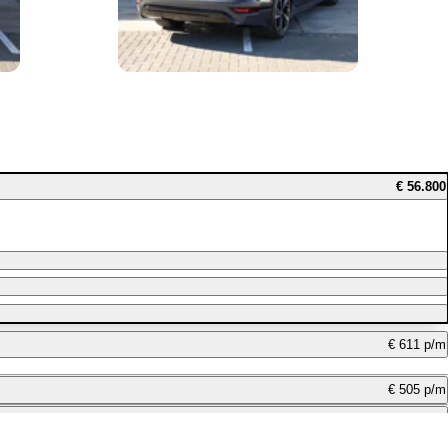
€ 56.800
€ 611 p/m
€ 505 p/m
€ 923 p/m