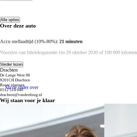
Alle opties
Over deze auto
Accu snellaadtijd (10%-80%):
21 minuten
Voorzien van fabrieksgarantie t/m 20 oktober 2030 of 100 000 kilomet
Wil je je huidige auto inruilen? Dit is altijd mogelijk. Stuur ons een aan
Verder lezen
Drachten
Van den Brug is officieel dealer van Volkswagen, Audi, SEAT, Škoda,
De Lange West 98
is om je zorgeloos op weg te helpen. Of het nu gaat om aankoop, verkoop
9201CH Drachten
Route plannen
klanten.
Sla de slider over
0512 514 040
drachten@vandenbrug.nl
Je kunt eenvoudig online contact opnemen of langskomen bij een van o
Wij staan voor je klaar
Onze advertenties zijn met grote zorg opgesteld, maar hieraan kunnen 
zouden kunnen beïnvloeden.