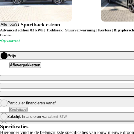
Audi A6 Sportback e-tron
Alle foto's
Advanced edition 83 kWh | Trekhaak | Stuurverwarming | Keyless | Bijrijdersche
Drachten
Op voorraad
Prijs
Afleverpakketten
Particulier financieren vanaf
Werken bij
Krediettabel
Kom jij werken bij Van den Brug? Bekijk onze vacatures.
Zakelijk financieren vanaf
excl. BTW
Vacatures bekijken
Private leasen vanaf*
Specificaties
Hieronder vind je de belangrijkste specificaties van jouw nieuwe droo