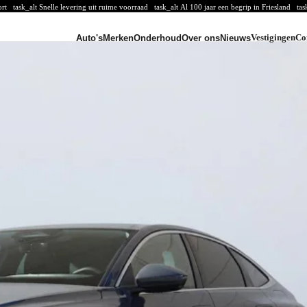
oort
task_alt
Snelle levering uit ruime voorraad
task_alt
Al 100 jaar een begrip in Friesland
tas
Vestigingen
Co
Auto's
Merken
Onderhoud
Over ons
Nieuws
CUPRA
CUPRA voorraad
CUPRA acties
CUPRA modellen
Volkswagen Bedrijfswagens
VW Bedrijfswagens voorraad
VW Bedrijfswagens acties
VW Bedrijfswagens modellen