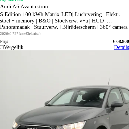
Audi A6 Avant e-tron
S Edition 100 kWh Matrix-LED| Luchtvering | Elektr.
stoel + memory | B&O | Stoelverw. v+a | HUD |
Panoramadak | Stuurverw. | Bijrijderscherm | 360° camera
| Keyless |
2026
9.727 km
Elektrisch
Prijs
€ 68.800
Vergelijk
Details