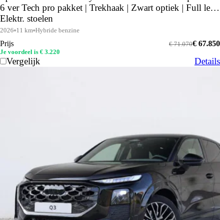
6 ver Tech pro pakket | Trekhaak | Zwart optiek | Full led |
Elektr. stoelen
2026
11 km
Hybride benzine
Prijs
€ 67.850
€ 71.070
Je voordeel is € 3.220
Vergelijk
Details