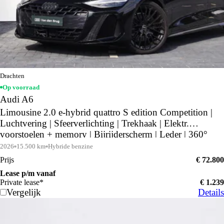
Drachten
Op voorraad
Audi A6
Limousine 2.0 e-hybrid quattro S edition Competition |
Luchtvering | Sfeerverlichting | Trekhaak | Elektr.
voorstoelen + memory | Bijrijderscherm | Leder | 360°
camera | Middernachtgroen |
2026
15.500 km
Hybride benzine
Prijs
€ 72.800
Lease p/m vanaf
Private lease*
€ 1.239
Vergelijk
Details