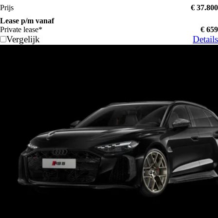
Prijs
€ 37.800
Lease p/m vanaf
Private lease*
€ 659
Vergelijk
Details