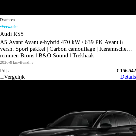
Drachten
Verwacht
Audi RS5
A5 Avant Avant e-hybrid 470 kW / 639 PK Avant 8
versn. Sport pakket | Carbon camouflage | Keramische
remmen Brons | B&O Sound | Trekhaak
2026
8 km
Benzine
Prijs
€ 156.542
Vergelijk
Details