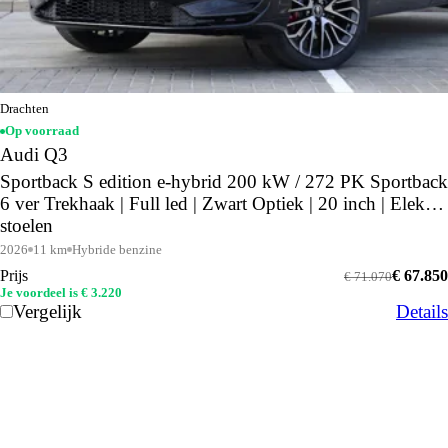
Drachten
Op voorraad
Audi Q3
Sportback S edition e-hybrid 200 kW / 272 PK Sportback
6 ver Trekhaak | Full led | Zwart Optiek | 20 inch | Elektr.
stoelen
2026
11 km
Hybride benzine
Prijs
€ 67.850
€ 71.070
Je voordeel is € 3.220
Vergelijk
Details