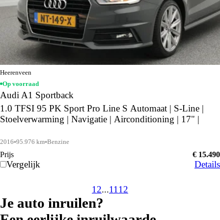
Heerenveen
Op voorraad
Audi A1 Sportback
1.0 TFSI 95 PK Sport Pro Line S Automaat | S-Line |
Stoelverwarming | Navigatie | Airconditioning | 17" |
2016
95.976 km
Benzine
Prijs
€ 15.490
Vergelijk
Details
1
2
...
11
12
Je auto inruilen?
Een eerlijke inruilwaarde