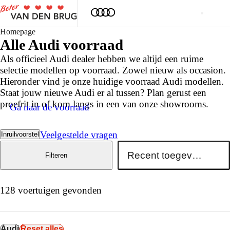
Homepage
Alle
Audi
voorraad
Als officieel Audi dealer hebben we altijd een ruime
selectie modellen op voorraad. Zowel nieuw als occasion.
Hieronder vind je onze huidige voorraad Audi modellen.
Staat jouw nieuwe Audi er al tussen? Plan gerust een
proefrit in of kom langs in een van onze showrooms.
Ga naar de voorraad
Veelgestelde vragen
Inruilvoorstel
Filteren
128 voertuigen gevonden
Audi
Reset alles