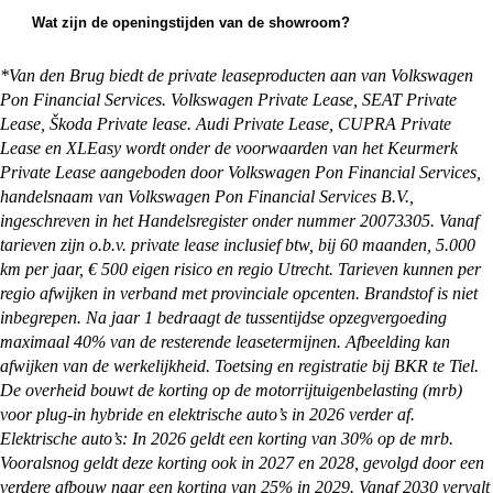
ruilen.
op te halen bij een van onze vestigingen, maar we
Wat zijn de openingstijden van de showroom?
kunnen de auto ook overal in Nederland afleveren
Onze showrooms zijn geopend van maandag t/m
bij je thuis. Alles waar je rekening mee moet
zaterdag. De exacte openingstijden van de
*Van den Brug biedt de private leaseproducten aan van Volkswagen
houden en wat je zelf nog moet regelen, kun je
vestiging je wilt bezoeken vind je op:
Pon Financial Services. Volkswagen Private Lease, SEAT Private
vinden op onze
pagina met afleverinformatie
.
https://vandenbrug.nl/vestigingen
Lease, Škoda Private lease. Audi Private Lease, CUPRA Private
Lease en XLEasy wordt onder de voorwaarden van het Keurmerk
Private Lease aangeboden door Volkswagen Pon Financial Services,
handelsnaam van Volkswagen Pon Financial Services B.V.,
ingeschreven in het Handelsregister onder nummer 20073305. Vanaf
tarieven zijn o.b.v. private lease inclusief btw, bij 60 maanden, 5.000
km per jaar, € 500 eigen risico en regio Utrecht. Tarieven kunnen per
regio afwijken in verband met provinciale opcenten. Brandstof is niet
inbegrepen. Na jaar 1 bedraagt de tussentijdse opzegvergoeding
maximaal 40% van de resterende leasetermijnen. Afbeelding kan
afwijken van de werkelijkheid. Toetsing en registratie bij BKR te Tiel.
De overheid bouwt de korting op de motorrijtuigenbelasting (mrb)
voor plug-in hybride en elektrische auto’s in 2026 verder af.
Elektrische auto’s: In 2026 geldt een korting van 30% op de mrb.
Vooralsnog geldt deze korting ook in 2027 en 2028, gevolgd door een
verdere afbouw naar een korting van 25% in 2029. Vanaf 2030 vervalt