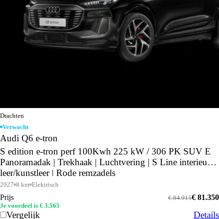
Drachten
Verwacht
Audi Q6 e-tron
S edition e-tron perf 100Kwh 225 kW / 306 PK SUV E
Panoramadak | Trekhaak | Luchtvering | S Line interieur
leer/kunstleer | Rode remzadels
2027
8 km
Elektrisch
Prijs
€ 81.350
€ 84.915
Je voordeel is € 3.565
Vergelijk
Details