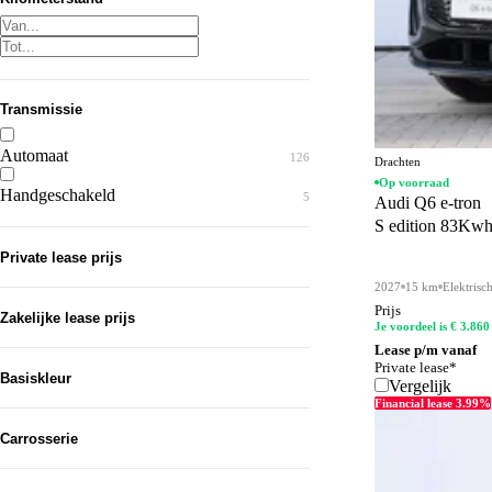
Transmissie
Automaat
126
Drachten
Op voorraad
Handgeschakeld
5
Audi Q6 e-tron
S edition 83Kwh
Private lease prijs
2027
15 km
Elektrisc
Prijs
Zakelijke lease prijs
Je voordeel is € 3.860
Lease p/m vanaf
Private lease*
Basiskleur
Vergelijk
Financial lease 3.99%
Grijs
50
Carrosserie
Zwart
47
SUV
57