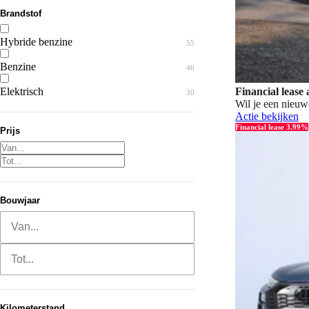
Brandstof
Hybride benzine
55
Benzine
46
Financial lease
Elektrisch
30
Wil je een nieuw
Actie bekijken
Financial lease 3.99%
Prijs
Bouwjaar
Van...
Tot...
Kilometerstand