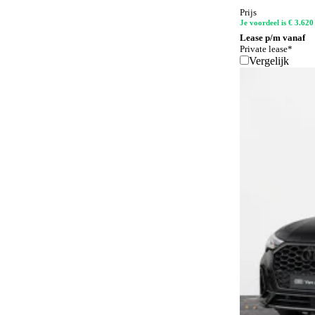
Achterspoiler
3
Prijs
Je voordeel is € 3.620
Achteruitrijcamera
80
Lease p/m vanaf
Private lease*
Actieve rijstrookassistent
85
Vergelijk
Adaptief schokdempingssysteem
20
Adaptieve bochtenverlichting
42
Adaptieve grootlichtassistent
67
Adaptive cruise control
96
Airbag bestuurder
130
Airbag passagier
130
Airconditioning
1
Airconditioning achter
84
Alarmsysteem
128
Alarmsysteem klasse I
119