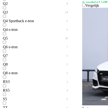
Je voordeel is € 5.448
Q2
9
Vergelijk
Q3
19
Q4 Sportback e-tron
1
Q4 e-tron
2
Q5
18
Q6 e-tron
7
Q7
1
Q8
1
Q8 e-tron
1
RS3
1
Werken bij
RS5
Kom jij werken bij Van den Brug? Bekijk onze vacatures.
4
Vacatures bekijken
S5
2
TT
1