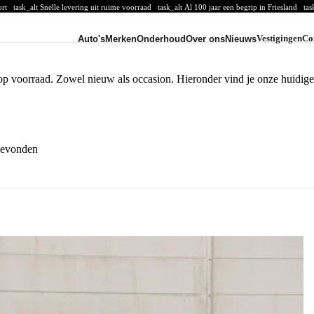
oort
task_alt
Snelle levering uit ruime voorraad
task_alt
Al 100 jaar een begrip in Friesland
tas
Vestigingen
Co
Auto's
Merken
Onderhoud
Over ons
Nieuws
CUPRA
CUPRA voorraad
CUPRA acties
n op voorraad. Zowel nieuw als occasion. Hieronder vind je onze huidig
CUPRA modellen
Volkswagen Bedrijfswagens
VW Bedrijfswagens voorraad
VW Bedrijfswagens acties
VW Bedrijfswagens modellen
gevonden