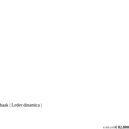
haak | Leder dinamica |
€ 82.800
€ 88.248