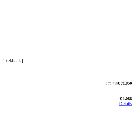
| Trekhaak |
€ 71.850
€ 75.710
€ 1.088
Details