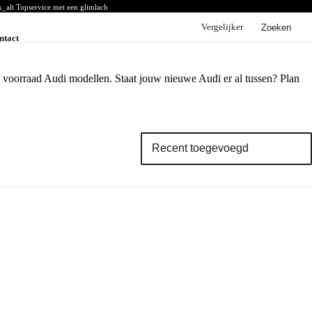
k_alt
Topservice met een glimlach
Vergelijker
Zoeken
ntact
BYD
BYD voorraad
BYD acties
e voorraad Audi modellen. Staat jouw nieuwe Audi er al tussen? Plan
BYD modellen