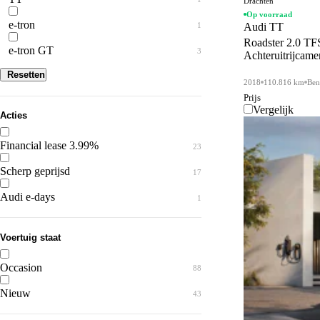
Drachten
Op voorraad
e-tron
1
Audi TT
Roadster 2.0 TFS
e-tron GT
3
Achteruitrijcamer
Resetten
2018
110.816 km
Ben
Prijs
Vergelijk
Acties
Financial lease 3.99%
23
Scherp geprijsd
17
Audi e-days
1
Voertuig staat
Occasion
88
Nieuw
43