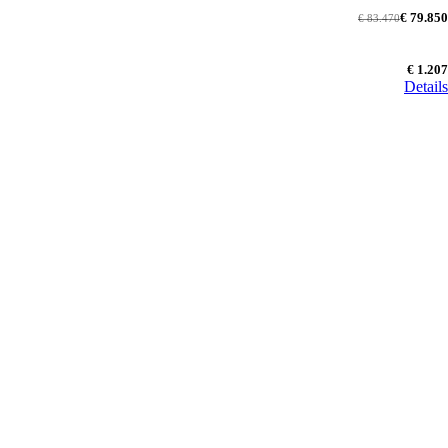
€ 79.850
€ 83.470
€ 1.207
Details