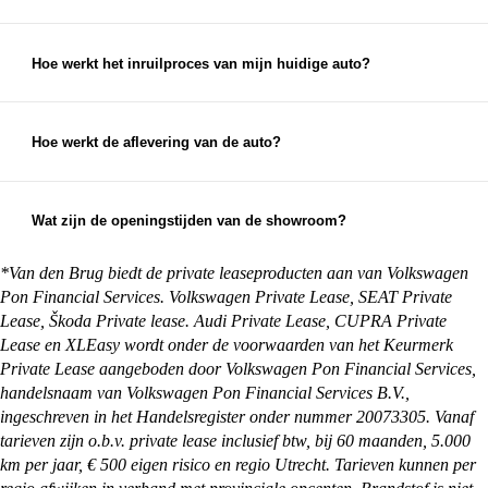
Als de auto niet aan je verwachtingen voldoet,
auto.
neem dan zo snel mogelijk contact met ons op. We
streven altijd naar 100% klanttevredenheid en
Hoe werkt het inruilproces van mijn huidige auto?
zullen ons best doen om een passende oplossing te
Bij het inruilen van je auto bekijken we de staat,
vinden.
leeftijd en kilometerstand van je auto om een
eerlijke inruilwaarde te bepalen. Hiervoor kun je
Hoe werkt de aflevering van de auto?
foto's opsturen, maar je mag natuurlijk ook
Na aankoop zorgen wij ervoor dat je auto klaar is
gewoon langskomen met de auto die je in wilt
voor aflevering. Je kunt ervoor kiezen om de auto
ruilen.
op te halen bij een van onze vestigingen, maar we
Wat zijn de openingstijden van de showroom?
kunnen de auto ook overal in Nederland afleveren
Onze showrooms zijn geopend van maandag t/m
bij je thuis. Alles waar je rekening mee moet
zaterdag. De exacte openingstijden van de
*Van den Brug biedt de private leaseproducten aan van Volkswagen
houden en wat je zelf nog moet regelen, kun je
vestiging je wilt bezoeken vind je op:
Pon Financial Services. Volkswagen Private Lease, SEAT Private
vinden op onze
pagina met afleverinformatie
.
https://vandenbrug.nl/vestigingen
Lease, Škoda Private lease. Audi Private Lease, CUPRA Private
Lease en XLEasy wordt onder de voorwaarden van het Keurmerk
Private Lease aangeboden door Volkswagen Pon Financial Services,
handelsnaam van Volkswagen Pon Financial Services B.V.,
ingeschreven in het Handelsregister onder nummer 20073305. Vanaf
tarieven zijn o.b.v. private lease inclusief btw, bij 60 maanden, 5.000
km per jaar, € 500 eigen risico en regio Utrecht. Tarieven kunnen per