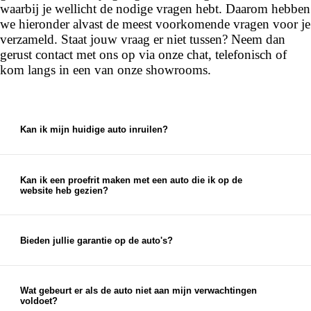
waarbij je wellicht de nodige vragen hebt. Daarom hebben
we hieronder alvast de meest voorkomende vragen voor je
verzameld. Staat jouw vraag er niet tussen? Neem dan
gerust contact met ons op via onze chat, telefonisch of
kom langs in een van onze showrooms.
Kan ik mijn huidige auto inruilen?
Ja, bij ons kun je je huidige auto inruilen. We
bieden een eerlijke en marktconforme prijs voor je
auto, die je kunt gebruiken als aanbetaling voor je
Kan ik een proefrit maken met een auto die ik op de
website heb gezien?
nieuwe auto.
Ja, je kunt een proefrit inplannen met elke auto die
je op onze website ziet staan. Je kunt je proefrit
eenvoudig inplannen via de chat op onze website
Bieden jullie garantie op de auto's?
of via de knop 'proefrit maken' bij de auto op onze
Ja, op al onze auto's bieden wij garantieopties aan.
website. Uiteraard kun je ook telefonisch een
Naast eventuele fabrieksgarantie en wettelijke
afspraak voor een proefrit inplannen.
garantie bieden we garantie- en afleverpakketten
Wat gebeurt er als de auto niet aan mijn verwachtingen
voldoet?
aan, waardoor je zorgeloos geniet van je nieuwe