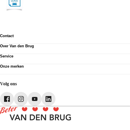
Contact
Contactformulier
Over Van den Brug
Vestigingen
Werken bij
Klanttevredenheid
Service
Over Van den Brug
Van den Brug account
Plan werkplaatsafspraak
MVO
Onze merken
Pechhulp
Partnerships
Volkswagen
Schadenet
Audi
Webshop
SEAT
Volg ons
Škoda
CUPRA
Volkswagen Bedrijfswagens