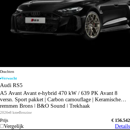
Drachten
Verwacht
Audi RS5
A5 Avant Avant e-hybrid 470 kW / 639 PK Avant 8
versn. Sport pakket | Carbon camouflage | Keramische
remmen Brons | B&O Sound | Trekhaak
2026
8 km
Benzine
Prijs
€ 156.542
Vergelijk
Details