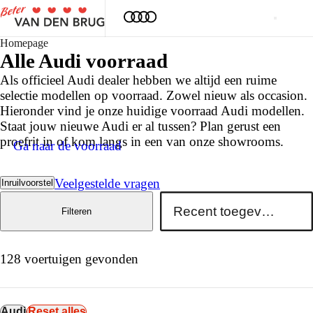
Homepage
Alle
Audi
voorraad
Als officieel Audi dealer hebben we altijd een ruime
selectie modellen op voorraad. Zowel nieuw als occasion.
Hieronder vind je onze huidige voorraad Audi modellen.
Staat jouw nieuwe Audi er al tussen? Plan gerust een
proefrit in of kom langs in een van onze showrooms.
Ga naar de voorraad
Veelgestelde vragen
Inruilvoorstel
Filteren
128 voertuigen gevonden
Audi
Reset alles