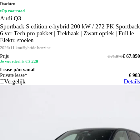
Drachten
Op voorraad
Audi Q3
Sportback S edition e-hybrid 200 kW / 272 PK Sportback
6 ver Tech pro pakket | Trekhaak | Zwart optiek | Full led |
Elektr. stoelen
2026
11 km
Hybride benzine
Prijs
€ 67.850
€ 71.070
Je voordeel is € 3.220
Lease p/m vanaf
Private lease*
€ 983
Vergelijk
Details