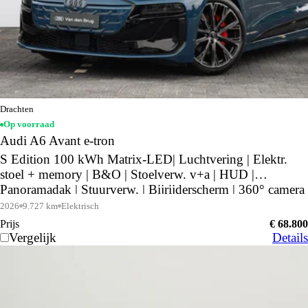
Drachten
Op voorraad
Audi A6 Avant e-tron
S Edition 100 kWh Matrix-LED| Luchtvering | Elektr.
stoel + memory | B&O | Stoelverw. v+a | HUD |
Panoramadak | Stuurverw. | Bijrijderscherm | 360° camera
| Keyless |
2026
9.727 km
Elektrisch
Prijs
€ 68.800
Vergelijk
Details