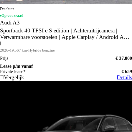
Drachten
Op voorraad
Audi A3
Sportback 40 TFSI e S edition | Achteruitrijcamera |
Verwarmbare voorstoelen | Apple Carplay / Android Auto
|
2026
19.567 km
Hybride benzine
Prijs
€ 37.800
Lease p/m vanaf
Private lease*
€ 659
Vergelijk
Details