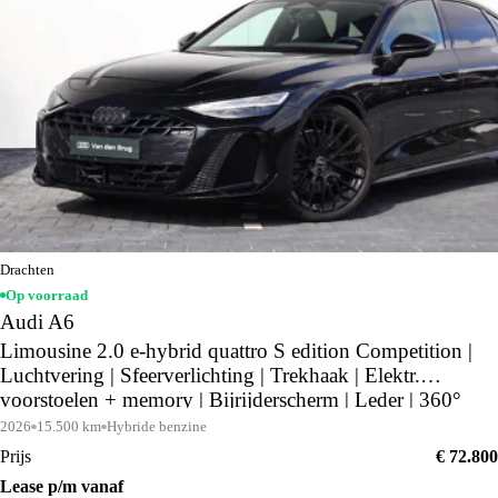
Drachten
Op voorraad
Audi A6
Limousine 2.0 e-hybrid quattro S edition Competition |
Luchtvering | Sfeerverlichting | Trekhaak | Elektr.
voorstoelen + memory | Bijrijderscherm | Leder | 360°
camera | Middernachtgroen |
2026
15.500 km
Hybride benzine
Prijs
€ 72.800
Lease p/m vanaf