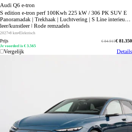
Audi Q6 e-tron
S edition e-tron perf 100Kwh 225 kW / 306 PK SUV E
Panoramadak | Trekhaak | Luchtvering | S Line interieur
leer/kunstleer | Rode remzadels
2027
8 km
Elektrisch
Prijs
€ 81.350
€ 84.915
Je voordeel is € 3.565
Vergelijk
Details