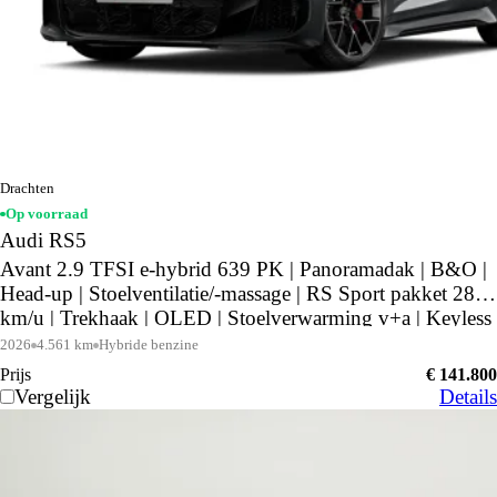
Drachten
Op voorraad
Audi RS5
Avant 2.9 TFSI e-hybrid 639 PK | Panoramadak | B&O |
Head-up | Stoelventilatie/-massage | RS Sport pakket 285
km/u | Trekhaak | OLED | Stoelverwarming v+a | Keyless
| Stuurwielverwarming
2026
4.561 km
Hybride benzine
Prijs
€ 141.800
Vergelijk
Details