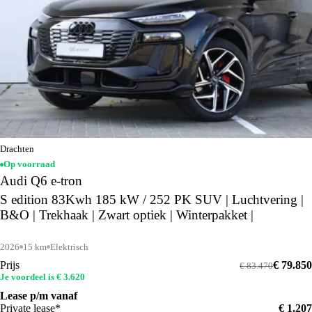
Drachten
Op voorraad
Audi Q6 e-tron
S edition 83Kwh 185 kW / 252 PK SUV | Luchtvering |
B&O | Trekhaak | Zwart optiek | Winterpakket |
2026
15 km
Elektrisch
Prijs
€ 79.850
€ 83.470
Je voordeel is € 3.620
Lease p/m vanaf
Private lease*
€ 1.207