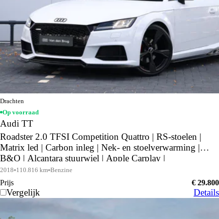
Drachten
Op voorraad
Audi TT
Roadster 2.0 TFSI Competition Quattro | RS-stoelen |
Matrix led | Carbon inleg | Nek- en stoelverwarming |
B&O | Alcantara stuurwiel | Apple Carplay |
Achteruitrijcamera |
2018
110.816 km
Benzine
Prijs
€ 29.800
Vergelijk
Details