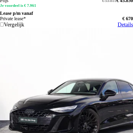
Prijs
€ 45.850
€ 53.811
Je voordeel is € 7.961
Lease p/m vanaf
Private lease*
€ 670
Vergelijk
Details