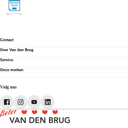
Contact
Contactformulier
Over Van den Brug
Vestigingen
Werken bij
Klanttevredenheid
Service
Over Van den Brug
Van den Brug account
Plan werkplaatsafspraak
MVO
Onze merken
Pechhulp
Partnerships
Volkswagen
Schadenet
Audi
Webshop
SEAT
Volg ons
Škoda
CUPRA
Volkswagen Bedrijfswagens