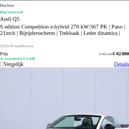
Drachten
Op voorraad
Audi Q5
S edition Competition e-hybrid 270 kW/367 PK | Pano |
21inch | Bijrijdersscherm | Trekhaak | Leder dinamica |
2026
30 km
Benzine
Prijs
€ 82.800
€ 88.248
Je voordeel is € 5.448
Vergelijk
Details