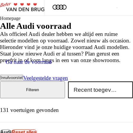
Homepage
Alle
Audi
voorraad
Als officieel Audi dealer hebben we altijd een ruime
selectie modellen op voorraad. Zowel nieuw als occasion.
Hieronder vind je onze huidige voorraad Audi modellen.
Staat jouw nieuwe Audi er al tussen? Plan gerust een
proefrit in of kom langs in een van onze showrooms.
Ga naar de voorraad
Veelgestelde vragen
Inruilvoorstel
Filteren
131 voertuigen gevonden
Audi
Reset alles