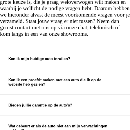
grote keuze is, die je graag weloverwogen wilt maken en
waarbij je wellicht de nodige vragen hebt. Daarom hebben
we hieronder alvast de meest voorkomende vragen voor je
verzameld. Staat jouw vraag er niet tussen? Neem dan
gerust contact met ons op via onze chat, telefonisch of
kom langs in een van onze showrooms.
Kan ik mijn huidige auto inruilen?
Ja, bij ons kun je je huidige auto inruilen. We
bieden een eerlijke en marktconforme prijs voor je
auto, die je kunt gebruiken als aanbetaling voor je
Kan ik een proefrit maken met een auto die ik op de
website heb gezien?
nieuwe auto.
Ja, je kunt een proefrit inplannen met elke auto die
je op onze website ziet staan. Je kunt je proefrit
eenvoudig inplannen via de chat op onze website
Bieden jullie garantie op de auto's?
of via de knop 'proefrit maken' bij de auto op onze
Ja, op al onze auto's bieden wij garantieopties aan.
website. Uiteraard kun je ook telefonisch een
Naast eventuele fabrieksgarantie en wettelijke
afspraak voor een proefrit inplannen.
garantie bieden we garantie- en afleverpakketten
Wat gebeurt er als de auto niet aan mijn verwachtingen