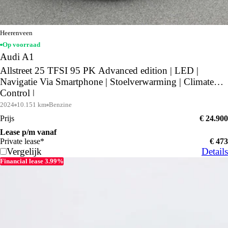
Heerenveen
Op voorraad
Audi A1
Allstreet 25 TFSI 95 PK Advanced edition | LED |
Navigatie Via Smartphone | Stoelverwarming | Climate
Control |
2024
10.151 km
Benzine
Prijs
€ 24.900
Lease p/m vanaf
Private lease*
€ 473
Vergelijk
Details
Financial lease 3.99%