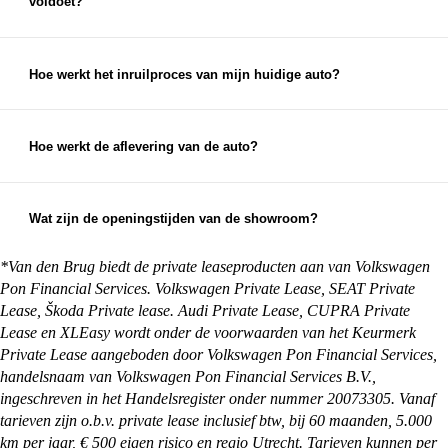
voldoet?
aan, waardoor je zorgeloos geniet van je nieuwe
Als de auto niet aan je verwachtingen voldoet,
auto.
neem dan zo snel mogelijk contact met ons op. We
streven altijd naar 100% klanttevredenheid en
Hoe werkt het inruilproces van mijn huidige auto?
zullen ons best doen om een passende oplossing te
Bij het inruilen van je auto bekijken we de staat,
vinden.
leeftijd en kilometerstand van je auto om een
eerlijke inruilwaarde te bepalen. Hiervoor kun je
Hoe werkt de aflevering van de auto?
foto's opsturen, maar je mag natuurlijk ook
Na aankoop zorgen wij ervoor dat je auto klaar is
gewoon langskomen met de auto die je in wilt
voor aflevering. Je kunt ervoor kiezen om de auto
ruilen.
op te halen bij een van onze vestigingen, maar we
Wat zijn de openingstijden van de showroom?
kunnen de auto ook overal in Nederland afleveren
Onze showrooms zijn geopend van maandag t/m
bij je thuis. Alles waar je rekening mee moet
zaterdag. De exacte openingstijden van de
*Van den Brug biedt de private leaseproducten aan van Volkswagen
houden en wat je zelf nog moet regelen, kun je
vestiging je wilt bezoeken vind je op:
Pon Financial Services. Volkswagen Private Lease, SEAT Private
vinden op onze
pagina met afleverinformatie
.
https://vandenbrug.nl/vestigingen
Lease, Škoda Private lease. Audi Private Lease, CUPRA Private
Lease en XLEasy wordt onder de voorwaarden van het Keurmerk
Private Lease aangeboden door Volkswagen Pon Financial Services,
handelsnaam van Volkswagen Pon Financial Services B.V.,
ingeschreven in het Handelsregister onder nummer 20073305. Vanaf
tarieven zijn o.b.v. private lease inclusief btw, bij 60 maanden, 5.000
km per jaar, € 500 eigen risico en regio Utrecht. Tarieven kunnen per