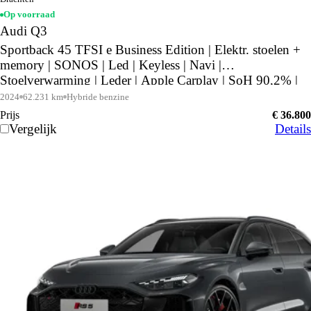
Op voorraad
Audi Q3
Sportback 45 TFSI e Business Edition | Elektr. stoelen +
memory | SONOS | Led | Keyless | Navi |
Stoelverwarming | Leder | Apple Carplay | SoH 90,2% |
2024
62.231 km
Hybride benzine
Prijs
€ 36.800
Vergelijk
Details