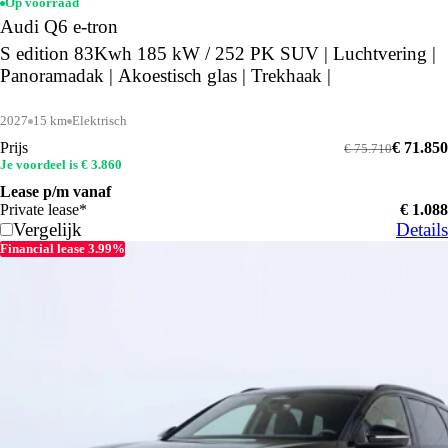
Op voorraad
Audi Q6 e-tron
S edition 83Kwh 185 kW / 252 PK SUV | Luchtvering |
Panoramadak | Akoestisch glas | Trekhaak |
2027
15 km
Elektrisch
Prijs
€ 71.850
€ 75.710
Je voordeel is € 3.860
Lease p/m vanaf
Private lease*
€ 1.088
Vergelijk
Details
Financial lease 3.99%