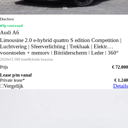
Drachten
Op voorraad
Audi A6
Limousine 2.0 e-hybrid quattro S edition Competition |
Luchtvering | Sfeerverlichting | Trekhaak | Elektr.
voorstoelen + memory | Bijrijderscherm | Leder | 360°
camera | Middernachtgroen |
2026
15.500 km
Hybride benzine
Prijs
€ 72.800
Lease p/m vanaf
Private lease*
€ 1.240
Vergelijk
Details