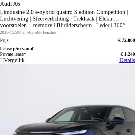
Audi A6
Limousine 2.0 e-hybrid quattro S edition Competition |
Luchtvering | Sfeerverlichting | Trekhaak | Elektr.
voorstoelen + memory | Bijrijderscherm | Leder | 360°
camera | Middernachtgroen |
2026
15.500 km
Hybride benzine
Prijs
€ 72.800
Lease p/m vanaf
Private lease*
€ 1.240
Vergelijk
Details