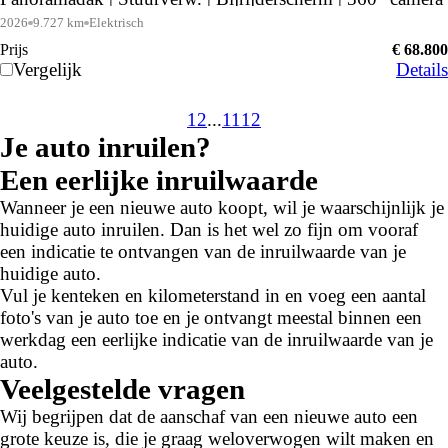
| Keyless | SoH 97,4% |
2026
9.727 km
Elektrisch
Prijs
€ 68.800
Vergelijk
Details
1
2
...
11
12
Je auto inruilen?
Een eerlijke inruilwaarde
Wanneer je een nieuwe auto koopt, wil je waarschijnlijk je
huidige auto inruilen. Dan is het wel zo fijn om vooraf
een indicatie te ontvangen van de inruilwaarde van je
huidige auto.
Vul je kenteken en kilometerstand in en voeg een aantal
foto's van je auto toe en je ontvangt meestal binnen een
werkdag een eerlijke indicatie van de inruilwaarde van je
auto.
Veelgestelde vragen
Wij begrijpen dat de aanschaf van een nieuwe auto een
grote keuze is, die je graag weloverwogen wilt maken en