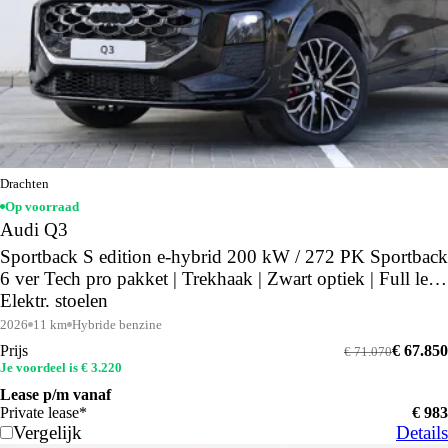
Drachten
Op voorraad
Audi Q3
Sportback S edition e-hybrid 200 kW / 272 PK Sportback
6 ver Tech pro pakket | Trekhaak | Zwart optiek | Full led |
Elektr. stoelen
2026
11 km
Hybride benzine
Prijs
€ 67.850
€ 71.070
Je voordeel is € 3.220
Lease p/m vanaf
Private lease*
€ 983
Vergelijk
Details