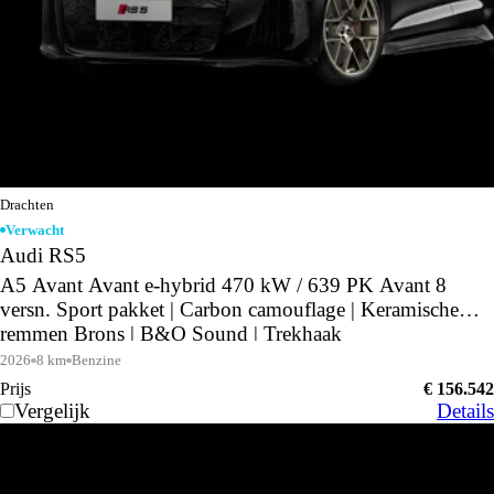
Drachten
Verwacht
Audi RS5
A5 Avant Avant e-hybrid 470 kW / 639 PK Avant 8
versn. Sport pakket | Carbon camouflage | Keramische
remmen Brons | B&O Sound | Trekhaak
2026
8 km
Benzine
Prijs
€ 156.542
Vergelijk
Details