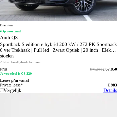
Drachten
Op voorraad
Audi Q3
Sportback S edition e-hybrid 200 kW / 272 PK Sportback
6 ver Trekhaak | Full led | Zwart Optiek | 20 inch | Elektr.
stoelen
2026
8 km
Hybride benzine
Prijs
€ 67.850
€ 71.070
Je voordeel is € 3.220
Lease p/m vanaf
Private lease*
€ 983
Vergelijk
Details