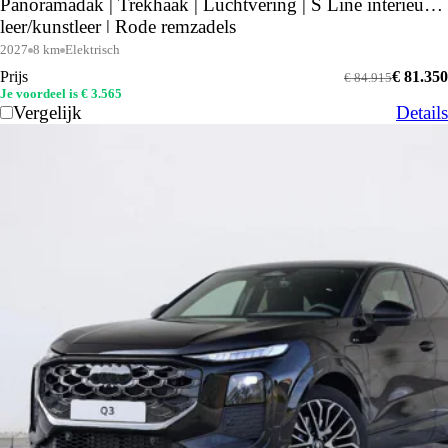
Panoramadak | Trekhaak | Luchtvering | S Line interieur
leer/kunstleer | Rode remzadels
2027
8 km
Elektrisch
Prijs
€ 81.350
€ 84.915
Je voordeel is € 3.565
Vergelijk
Details