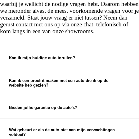
waarbij je wellicht de nodige vragen hebt. Daarom hebben
we hieronder alvast de meest voorkomende vragen voor je
verzameld. Staat jouw vraag er niet tussen? Neem dan
gerust contact met ons op via onze chat, telefonisch of
kom langs in een van onze showrooms.
Kan ik mijn huidige auto inruilen?
Ja, bij ons kun je je huidige auto inruilen. We
bieden een eerlijke en marktconforme prijs voor je
auto, die je kunt gebruiken als aanbetaling voor je
Kan ik een proefrit maken met een auto die ik op de
website heb gezien?
nieuwe auto.
Ja, je kunt een proefrit inplannen met elke auto die
je op onze website ziet staan. Je kunt je proefrit
eenvoudig inplannen via de chat op onze website
Bieden jullie garantie op de auto's?
of via de knop 'proefrit maken' bij de auto op onze
Ja, op al onze auto's bieden wij garantieopties aan.
website. Uiteraard kun je ook telefonisch een
Naast eventuele fabrieksgarantie en wettelijke
afspraak voor een proefrit inplannen.
garantie bieden we garantie- en afleverpakketten
Wat gebeurt er als de auto niet aan mijn verwachtingen
voldoet?
aan, waardoor je zorgeloos geniet van je nieuwe