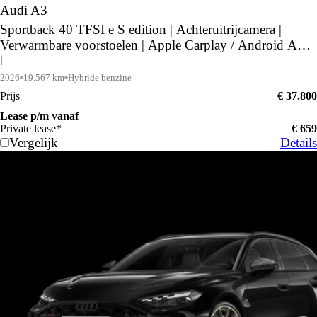
Audi A3
Sportback 40 TFSI e S edition | Achteruitrijcamera |
Verwarmbare voorstoelen | Apple Carplay / Android Auto
|
2026
19.567 km
Hybride benzine
Prijs
€ 37.800
Lease p/m vanaf
Private lease*
€ 659
Vergelijk
Details