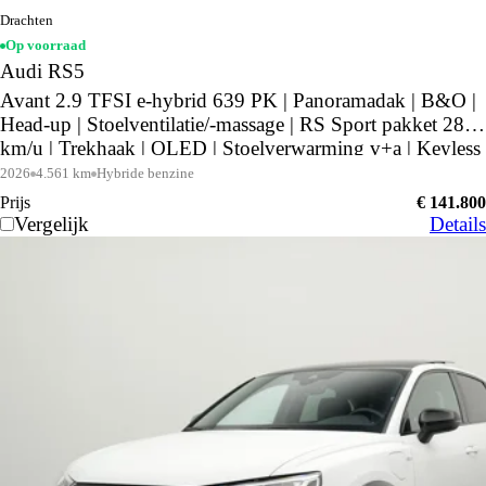
Drachten
Op voorraad
Audi RS5
Avant 2.9 TFSI e-hybrid 639 PK | Panoramadak | B&O |
Head-up | Stoelventilatie/-massage | RS Sport pakket 285
km/u | Trekhaak | OLED | Stoelverwarming v+a | Keyless
| Stuurwielverwarming
2026
4.561 km
Hybride benzine
Prijs
€ 141.800
Vergelijk
Details