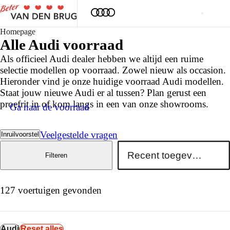
Homepage
Alle
Audi
voorraad
Als officieel Audi dealer hebben we altijd een ruime
selectie modellen op voorraad. Zowel nieuw als occasion.
Hieronder vind je onze huidige voorraad Audi modellen.
Staat jouw nieuwe Audi er al tussen? Plan gerust een
proefrit in of kom langs in een van onze showrooms.
Ga naar de voorraad
Veelgestelde vragen
Inruilvoorstel
Filteren
127 voertuigen gevonden
Audi
Reset alles