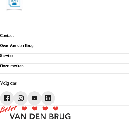
Contact
Contactformulier
Over Van den Brug
Vestigingen
Werken bij
Klanttevredenheid
Service
Over Van den Brug
Van den Brug account
Plan werkplaatsafspraak
MVO
Onze merken
Pechhulp
Partnerships
Volkswagen
Schadenet
Audi
Webshop
SEAT
Volg ons
Škoda
CUPRA
Volkswagen Bedrijfswagens