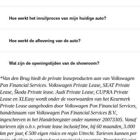
Als de auto niet aan je verwachtingen voldoet,
auto.
neem dan zo snel mogelijk contact met ons op. We
streven altijd naar 100% klanttevredenheid en
Hoe werkt het inruilproces van mijn huidige auto?
zullen ons best doen om een passende oplossing te
Bij het inruilen van je auto bekijken we de staat,
vinden.
leeftijd en kilometerstand van je auto om een
eerlijke inruilwaarde te bepalen. Hiervoor kun je
Hoe werkt de aflevering van de auto?
foto's opsturen, maar je mag natuurlijk ook
Na aankoop zorgen wij ervoor dat je auto klaar is
gewoon langskomen met de auto die je in wilt
voor aflevering. Je kunt ervoor kiezen om de auto
ruilen.
op te halen bij een van onze vestigingen, maar we
Wat zijn de openingstijden van de showroom?
kunnen de auto ook overal in Nederland afleveren
Onze showrooms zijn geopend van maandag t/m
bij je thuis. Alles waar je rekening mee moet
zaterdag. De exacte openingstijden van de
*Van den Brug biedt de private leaseproducten aan van Volkswagen
houden en wat je zelf nog moet regelen, kun je
vestiging je wilt bezoeken vind je op:
Pon Financial Services. Volkswagen Private Lease, SEAT Private
vinden op onze
pagina met afleverinformatie
.
https://vandenbrug.nl/vestigingen
Lease, Škoda Private lease. Audi Private Lease, CUPRA Private
Lease en XLEasy wordt onder de voorwaarden van het Keurmerk
Private Lease aangeboden door Volkswagen Pon Financial Services,
handelsnaam van Volkswagen Pon Financial Services B.V.,
ingeschreven in het Handelsregister onder nummer 20073305. Vanaf
tarieven zijn o.b.v. private lease inclusief btw, bij 60 maanden, 5.000
km per jaar, € 500 eigen risico en regio Utrecht. Tarieven kunnen per